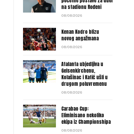
početne postave za duel
na stadionu Rođeni
08/08/2026
Kenan Kodro blizu
novog angažmana
08/08/2026
Atalanta ubjedljiva u
Gelsenkirchenu,
Kolašinac i Katić ušli u
drugom poluvremenu
08/08/2026
Carabao Cup:
Eliminisano nekoliko
ekipa iz Championshipa
08/08/2026