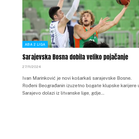
ABA 2 LIGA
Sarajevska Bosna dobila veliko pojačanje
27/11/2024
Ivan Marinković je novi košarkaš sarajevske Bosne.
Rođeni Beograđanin izuzetno bogate klupske karijere 
Sarajevo dolazi iz litvanske lige, gdje…