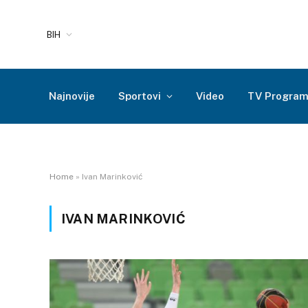
BIH
Najnovije
Sportovi
Video
TV Progra
Home
»
Ivan Marinković
IVAN MARINKOVIĆ