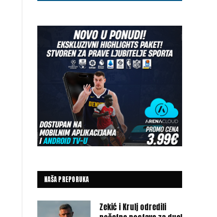
NAŠA PREPORUKA
Zekić i Krulj odredili