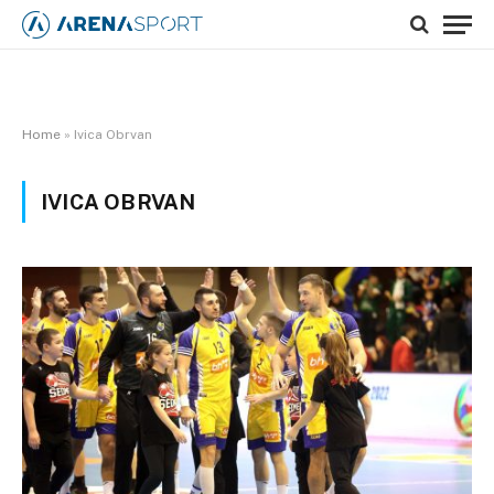
Home
»
Ivica Obrvan
IVICA OBRVAN