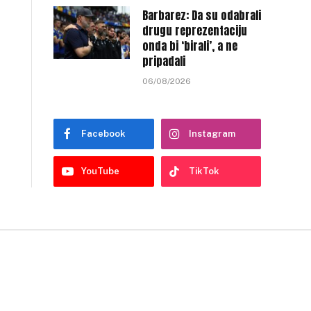
Barbarez: Da su odabrali
drugu reprezentaciju
onda bi ‘birali’, a ne
pripadali
06/08/2026
Facebook
Instagram
YouTube
TikTok