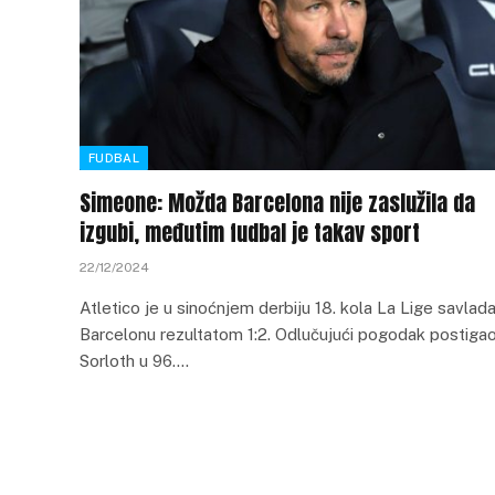
FUDBAL
Simeone: Možda Barcelona nije zaslužila da
izgubi, međutim fudbal je takav sport
22/12/2024
Atletico je u sinoćnjem derbiju 18. kola La Lige savlad
Barcelonu rezultatom 1:2. Odlučujući pogodak postigao
Sorloth u 96.…