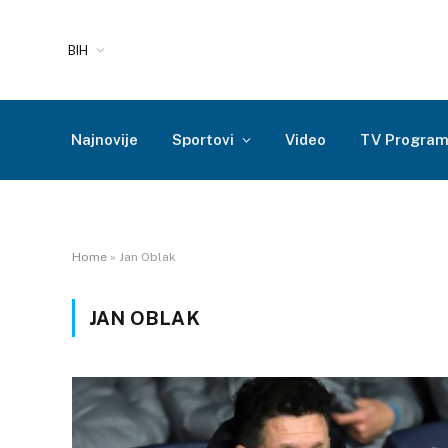
BIH
Najnovije
Sportovi
Video
TV Progra
Home
»
Jan Oblak
JAN OBLAK