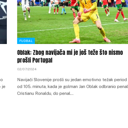
FUDBAL
Oblak: Zbog navijača mi je još teže što nismo
prošli Portugal
02/07/2024
ao
Navijači Slovenije prošli su jedan emotivno težak period
 je
od 105. minuta, kada je golman Jan Oblak odbranio penal
Cristianu Ronaldu, do penal…