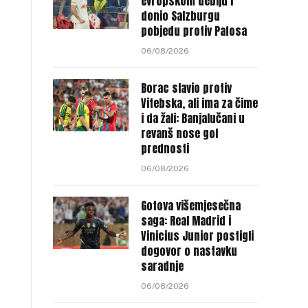
evropskom debiju i
donio Salzburgu
pobjedu protiv Pafosa
06/08/2026
Borac slavio protiv
Vitebska, ali ima za čime
i da žali: Banjalučani u
revanš nose gol
prednosti
06/08/2026
Gotova višemjesečna
saga: Real Madrid i
Vinicius Junior postigli
dogovor o nastavku
saradnje
06/08/2026