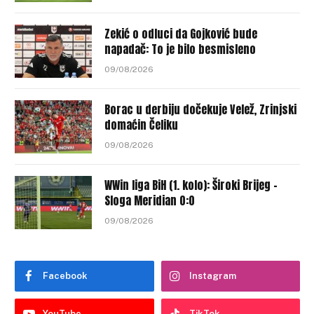
Zekić o odluci da Gojković bude
napadač: To je bilo besmisleno
09/08/2026
Borac u derbiju dočekuje Velež, Zrinjski
domaćin Čeliku
09/08/2026
WWin liga BiH (1. kolo): Široki Brijeg –
Sloga Meridian 0:0
09/08/2026
Facebook
Instagram
YouTube
TikTok