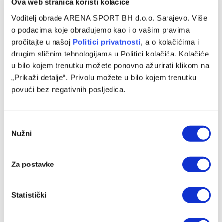
Ova web stranica koristi kolačiće
Džumhur zabilježio blagi pad, promjene na vrhu
nove ATP liste
Voditelj obrade ARENA SPORT BH d.o.o. Sarajevo. Više
o podacima koje obrađujemo kao i o vašim pravima
13/04/2026
pročitajte u našoj
Politici privatnosti
, a o kolačićima i
drugim sličnim tehnologijama u Politici kolačića. Kolačiće
Najbolji bosanskohercegovački teniser Damir Džumhur
u bilo kojem trenutku možete ponovno ažurirati klikom na
zabilježio je blagi pad na najnovijoj ATP listi. Džumhur je s
„Prikaži detalje“. Privolu možete u bilo kojem trenutku
81. nazadovao na 82.…
povući bez negativnih posljedica.
Consent
Nužni
Selection
Za postavke
Statistički
OSTALI SPORTOVI