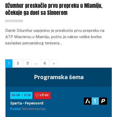
Džumhur preskočio prvu prepreku u Miamiju,
očekuje ga duel sa Sinnerom
20/03/2026
Damir Džumhur uspješno je preskočio prvu prepreku na
ATP Mastersu u Miamiju, pošto je nakon velike borbe
savladao peruanskog tenisera…
…
Next
1
2
3
6
Programska šema