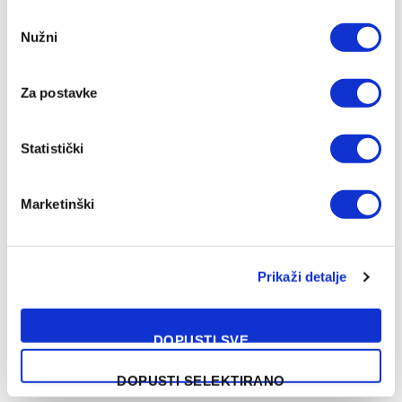
Consent
Nužni
Selection
Za postavke
Statistički
Marketinški
NAŠA PREPORUKA
Prikaži detalje
Sloga izabrala novog kapitena
DOPUSTI SVE
07/08/2026
DOPUSTI SELEKTIRANO