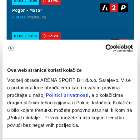
Ova web stranica koristi kolačiće
Voditelj obrade ARENA SPORT BH d.o.o. Sarajevo. Više
o podacima koje obrađujemo kao i o vašim pravima
pročitajte u našoj
Politici privatnosti
, a o kolačićima i
drugim sličnim tehnologijama u Politici kolačića. Kolačiće
u bilo kojem trenutku možete ponovno ažurirati klikom na
„Prikaži detalje“. Privolu možete u bilo kojem trenutku
povući bez negativnih posljedica.