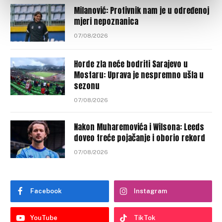
Milanović: Protivnik nam je u određenoj
mjeri nepoznanica
07/08/2026
Horde zla neće bodriti Sarajevo u
Mostaru: Uprava je nespremno ušla u
sezonu
07/08/2026
Nakon Muharemovića i Wilsona: Leeds
doveo treće pojačanje i oborio rekord
07/08/2026
Facebook
Instagram
YouTube
TikTok