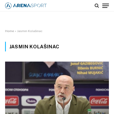
Home
»
Jasmin Kolašinac
JASMIN KOLAŠINAC