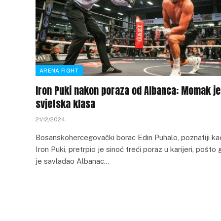
ARENA FIGHT
Iron Puki nakon poraza od Albanca: Momak je
svjetska klasa
21/12/2024
Bosanskohercegovački borac Edin Puhalo, poznatiji ka
Iron Puki, pretrpio je sinoć treći poraz u karijeri, pošto 
je savladao Albanac…