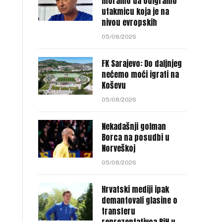
moramo da odigramo
utakmicu koja je na
nivou evropskih
05/08/2026
FK Sarajevo: Do daljnjeg
nećemo moći igrati na
Koševu
05/08/2026
Nekadašnji golman
Borca na posudbi u
Norveškoj
05/08/2026
Hrvatski mediji ipak
demantovali glasine o
transferu