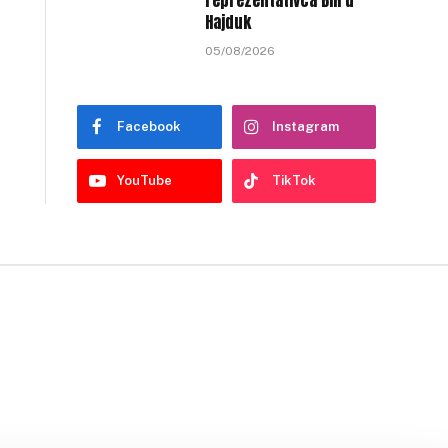
reprezentativca BiH u
Hajduk
05/08/2026
Facebook
Instagram
YouTube
TikTok