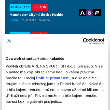
Ova web stranica koristi kolačiće
Voditelj obrade ARENA SPORT BH d.o.o. Sarajevo. Više
o podacima koje obrađujemo kao i o vašim pravima
pročitajte u našoj
Politici privatnosti
, a o kolačićima i
drugim sličnim tehnologijama u Politici kolačića. Kolačiće
u bilo kojem trenutku možete ponovno ažurirati klikom na
„Prikaži detalje“. Privolu možete u bilo kojem trenutku
povući bez negativnih posljedica.