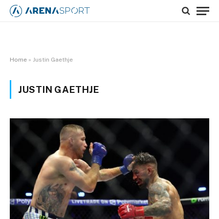
Home
»
Justin Gaethje
JUSTIN GAETHJE