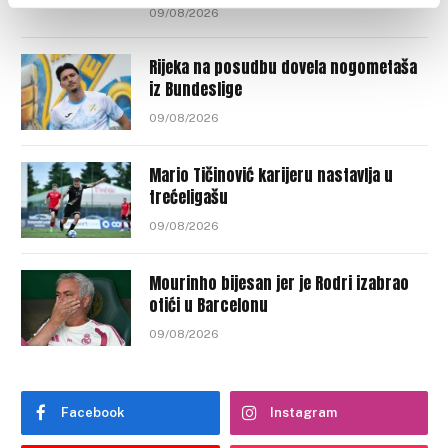
09/08/2026
Rijeka na posudbu dovela nogometaša
iz Bundeslige
09/08/2026
Mario Tičinović karijeru nastavlja u
trećeligašu
09/08/2026
Mourinho bijesan jer je Rodri izabrao
otići u Barcelonu
09/08/2026
Facebook
Instagram