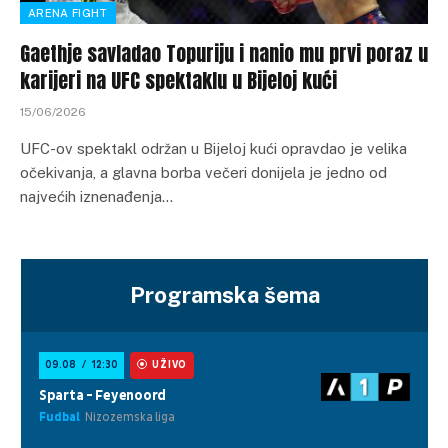
ARENA FIGHT
Gaethje savladao Topuriju i nanio mu prvi poraz u
karijeri na UFC spektaklu u Bijeloj kući
15/06/2026
UFC-ov spektakl održan u Bijeloj kući opravdao je velika
očekivanja, a glavna borba večeri donijela je jedno od
najvećih iznenađenja…
Programska šema