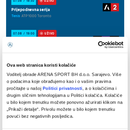
Ova web stranica koristi kolačiće
Voditelj obrade ARENA SPORT BH d.o.o. Sarajevo. Više
o podacima koje obrađujemo kao i o vašim pravima
pročitajte u našoj
Politici privatnosti
, a o kolačićima i
drugim sličnim tehnologijama u Politici kolačića. Kolačiće
u bilo kojem trenutku možete ponovno ažurirati klikom na
„Prikaži detalje“. Privolu možete u bilo kojem trenutku
povući bez negativnih posljedica.