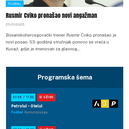
FUDBAL
Rusmir Cviko pronašao novi angažman
25/01/2025
Bosanskohercegovački trener Rusmir Cviko pronašao je
novi posao. 53-godišnji stručnjak ponovo se vraća u
Kuvajt, gdje je imenovan za glavnog…
Programska šema