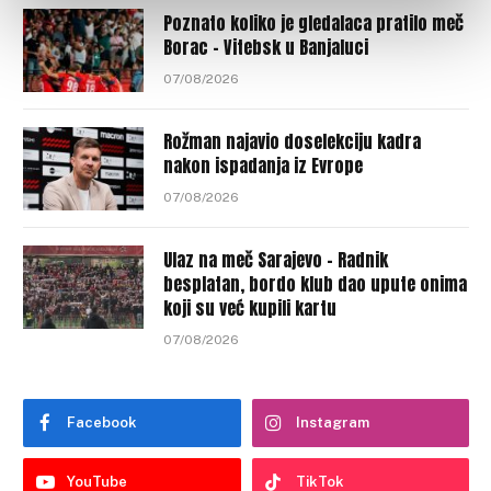
Poznato koliko je gledalaca pratilo meč
Borac – Vitebsk u Banjaluci
07/08/2026
Rožman najavio doselekciju kadra
nakon ispadanja iz Evrope
07/08/2026
Ulaz na meč Sarajevo – Radnik
besplatan, bordo klub dao upute onima
koji su već kupili kartu
07/08/2026
Facebook
Instagram
YouTube
TikTok