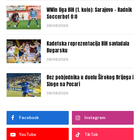
WWin liga BiH (1. kolo): Sarajevo – Radnik
Soccerbet 0:0
08/08/2026
Kadetska reprezentacija BiH savladala
Bugarsku
08/08/2026
Bez pobjednika u duelu Širokog Brijega i
Sloge na Pecari
08/08/2026
Facebook
Instagram
YouTube
TikTok