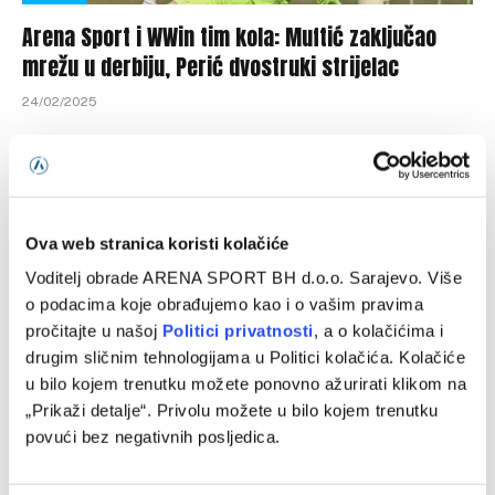
Arena Sport i WWin tim kola: Muftić zaključao
mrežu u derbiju, Perić dvostruki strijelac
24/02/2025
Redakcija TV Arena Sport i kompanija WWin donose vam
idealni tim 19. kola WWin lige Bosne i Hercegovine.
GOLMAN: Vedad…
Ova web stranica koristi kolačiće
Voditelj obrade ARENA SPORT BH d.o.o. Sarajevo. Više
o podacima koje obrađujemo kao i o vašim pravima
pročitajte u našoj
Politici privatnosti
, a o kolačićima i
drugim sličnim tehnologijama u Politici kolačića. Kolačiće
u bilo kojem trenutku možete ponovno ažurirati klikom na
„Prikaži detalje“. Privolu možete u bilo kojem trenutku
povući bez negativnih posljedica.
VIJESTI