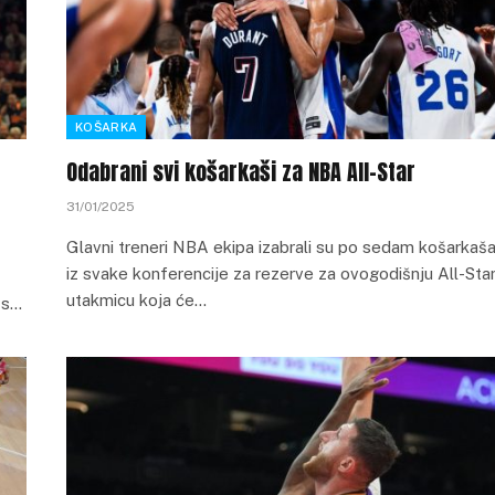
KOŠARKA
Odabrani svi košarkaši za NBA All-Star
31/01/2025
Glavni treneri NBA ekipa izabrali su po sedam košarkaš
iz svake konferencije za rezerve za ovogodišnju All-Sta
utakmicu koja će…
 s…