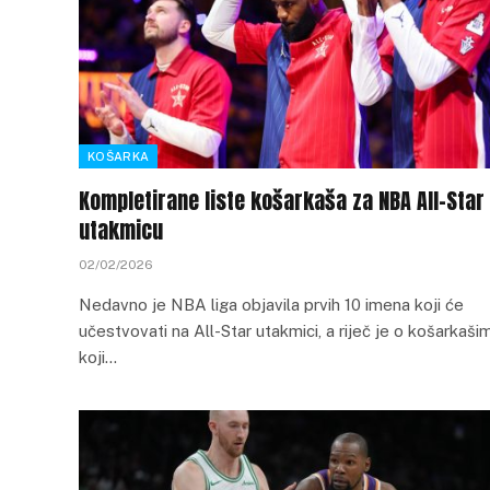
KOŠARKA
Kompletirane liste košarkaša za NBA All-Star
utakmicu
02/02/2026
Nedavno je NBA liga objavila prvih 10 imena koji će
učestvovati na All-Star utakmici, a riječ je o košarkaši
koji…