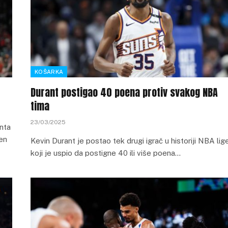
KOŠARKA
Durant postigao 40 poena protiv svakog NBA
tima
23/03/2025
anta
en
Kevin Durant je postao tek drugi igrač u historiji NBA lig
koji je uspio da postigne 40 ili više poena…