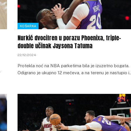
KOŠARKA
Nurkić dvocifren u porazu Phoenixa, triple-
double učinak Jaysona Tatuma
22/12/2024
Protekla noć na NBA parketima bila je izuzetno bogata.
r
Odigrano je ukupno 12 mečeva, a na terenu je nastupio i