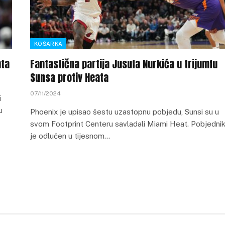
KOŠARKA
nta
Fantastična partija Jusufa Nurkića u trijumfu
Sunsa protiv Heata
07/11/2024
i
u
Phoenix je upisao šestu uzastopnu pobjedu, Sunsi su u
svom Footprint Centeru savladali Miami Heat. Pobjedni
je odlučen u tijesnom…