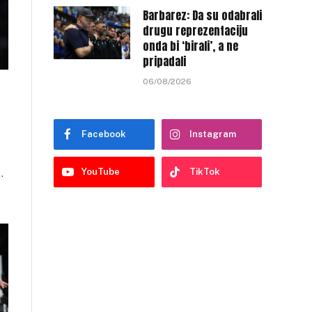
Barbarez: Da su odabrali
drugu reprezentaciju
onda bi ‘birali’, a ne
pripadali
06/08/2026
Facebook
Instagram
YouTube
TikTok
…