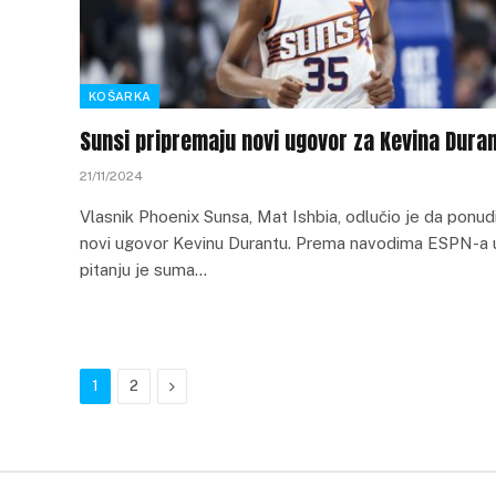
KOŠARKA
Sunsi pripremaju novi ugovor za Kevina Dura
21/11/2024
Vlasnik Phoenix Sunsa, Mat Ishbia, odlučio je da ponud
novi ugovor Kevinu Durantu. Prema navodima ESPN-a 
pitanju je suma…
Next
1
2