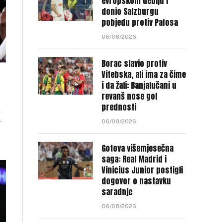
evropskom debiju i
donio Salzburgu
pobjedu protiv Pafosa
06/08/2026
Borac slavio protiv
Vitebska, ali ima za čime
i da žali: Banjalučani u
revanš nose gol
prednosti
a
06/08/2026
r
Gotova višemjesečna
saga: Real Madrid i
Vinicius Junior postigli
dogovor o nastavku
saradnje
06/08/2026