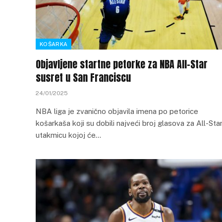
KOŠARKA
Objavljene startne petorke za NBA All-Star
susret u San Franciscu
24/01/2025
NBA liga je zvanično objavila imena po petorice
košarkaša koji su dobili najveći broj glasova za All-Sta
utakmicu kojoj će…