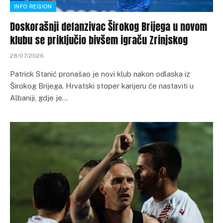
INFO REGION
Doskorašnji defanzivac Širokog Brijega u novom
klubu se priključio bivšem igraču Zrinjskog
28/07/2026
Patrick Stanić pronašao je novi klub nakon odlaska iz
Širokog Brijega. Hrvatski stoper karijeru će nastaviti u
Albaniji, gdje je…