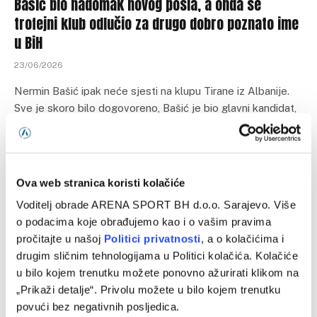
Bašić bio nadomak novog posla, a onda se
trofejni klub odlučio za drugo dobro poznato ime
u BiH
23/06/2026
Nermin Bašić ipak neće sjesti na klupu Tirane iz Albanije.
Sve je skoro bilo dogovoreno, Bašić je bio glavni kandidat,
…
Ova web stranica koristi kolačiće
Voditelj obrade ARENA SPORT BH d.o.o. Sarajevo. Više
o podacima koje obrađujemo kao i o vašim pravima
pročitajte u našoj
Politici privatnosti
, a o kolačićima i
drugim sličnim tehnologijama u Politici kolačića. Kolačiće
u bilo kojem trenutku možete ponovno ažurirati klikom na
„Prikaži detalje“. Privolu možete u bilo kojem trenutku
povući bez negativnih posljedica.
FUDBAL