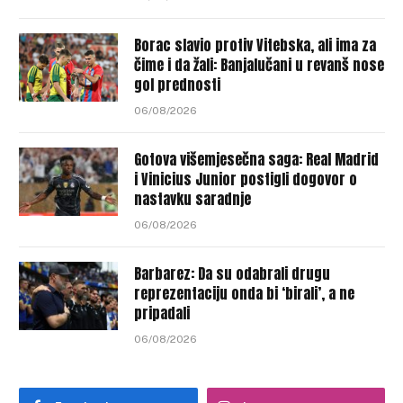
Borac slavio protiv Vitebska, ali ima za
čime i da žali: Banjalučani u revanš nose
gol prednosti
06/08/2026
Gotova višemjesečna saga: Real Madrid
i Vinicius Junior postigli dogovor o
nastavku saradnje
06/08/2026
Barbarez: Da su odabrali drugu
reprezentaciju onda bi ‘birali’, a ne
pripadali
06/08/2026