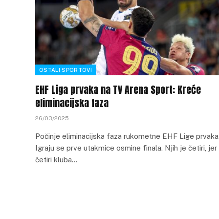
OSTALI SPORTOVI
EHF Liga prvaka na TV Arena Sport: Kreće
eliminacijska faza
26/03/2025
Počinje eliminacijska faza rukometne EHF Lige prvaka
Igraju se prve utakmice osmine finala. Njih je četiri, jer
četiri kluba…