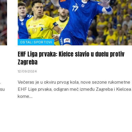
OSTALI SPORTOVI
EHF Liga prvaka: Kielce slavio u duelu protiv
Zagreba
12/09/2024
.
Večeras je u okviru prvog kola, nove sezone rukometne
 su
EHF Lige prvaka, odigran meč između Zagreba i Kielcea
kome…