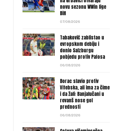
na Grbavici otvaraju
novu sezonu WWin lige
BiH
07/08/2026
Tabaković zablistao u
evropskom debiju i
donio Salzburgu
pobjedu protiv Pafosa
06/08/2026
Borac slavio protiv
Vitebska, ali ima za čime
i da žali: Banjalučani u
revanš nose gol
prednosti
06/08/2026