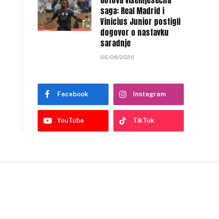
Gotova višemjesečna
saga: Real Madrid i
Vinicius Junior postigli
dogovor o nastavku
saradnje
06/08/2026
Facebook
Instagram
YouTube
TikTok