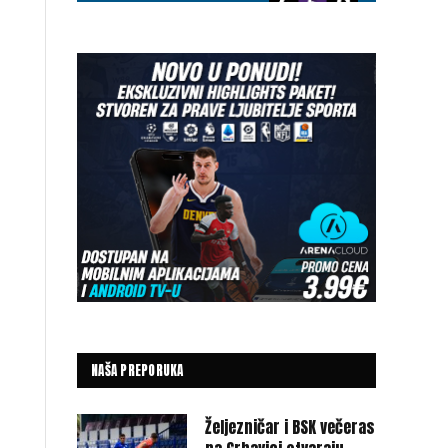
NAŠA PREPORUKA
Željezničar i BSK večeras