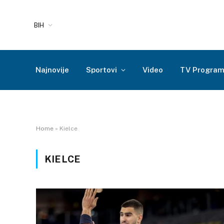
BIH
Najnovije
Sportovi
Video
TV Progra
Home
»
Kielce
KIELCE