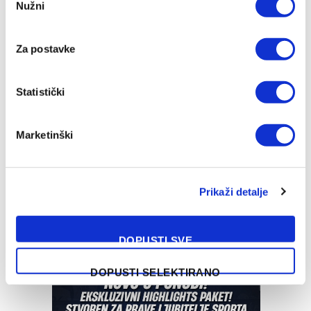
Nužni
Selection
Za postavke
Statistički
Marketinški
Prikaži detalje
DOPUSTI SVE
DOPUSTI SELEKTIRANO