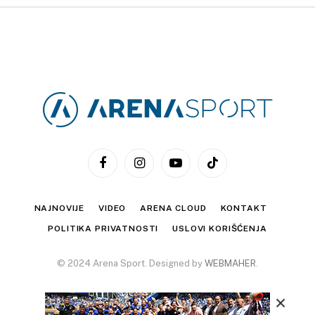
Facebook
Instagram
YouTube
TikTok
NAJNOVIJE
VIDEO
ARENA CLOUD
KONTAKT
POLITIKA PRIVATNOSTI
USLOVI KORIŠĆENJA
© 2024 Arena Sport. Designed by
WEBMAHER
.
×