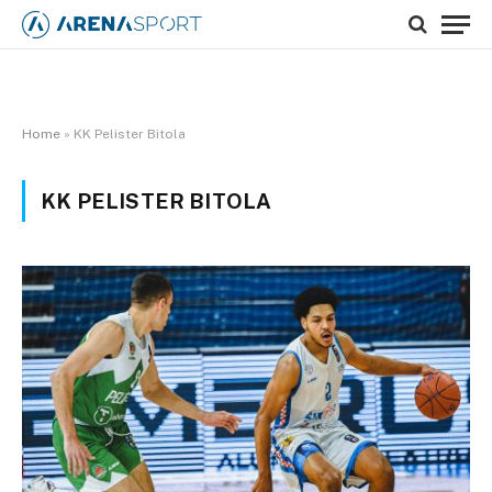
Home
»
KK Pelister Bitola
KK PELISTER BITOLA