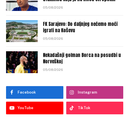
05/08/2026
FK Sarajevo: Do daljnjeg nećemo moći
igrati na Koševu
05/08/2026
Nekadašnji golman Borca na posudbi u
Norveškoj
05/08/2026
Facebook
Instagram
YouTube
TikTok