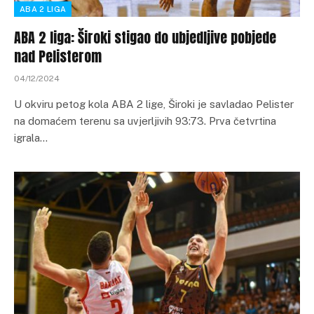
ABA 2 LIGA
ABA 2 liga: Široki stigao do ubjedljive pobjede
nad Pelisterom
04/12/2024
U okviru petog kola ABA 2 lige, Široki je savladao Pelister
na domaćem terenu sa uvjerljivih 93:73. Prva četvrtina
igrala…