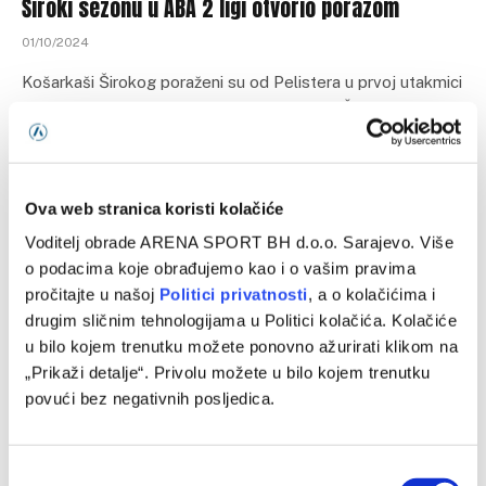
Široki sezonu u ABA 2 ligi otvorio porazom
01/10/2024
Košarkaši Širokog poraženi su od Pelistera u prvoj utakmici
ABA 2 lige. Rezultat meča glasio je 74:72. Čitavim tokom
utakmice…
Ova web stranica koristi kolačiće
Programska šema
Voditelj obrade ARENA SPORT BH d.o.o. Sarajevo. Više
o podacima koje obrađujemo kao i o vašim pravima
pročitajte u našoj
Politici privatnosti
, a o kolačićima i
drugim sličnim tehnologijama u Politici kolačića. Kolačiće
u bilo kojem trenutku možete ponovno ažurirati klikom na
„Prikaži detalje“. Privolu možete u bilo kojem trenutku
povući bez negativnih posljedica.
Consent