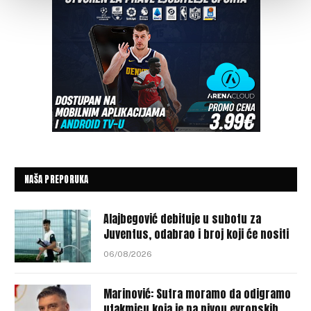
NAŠA PREPORUKA
Alajbegović debituje u subotu za
Juventus, odabrao i broj koji će nositi
06/08/2026
Marinović: Sutra moramo da odigramo
utakmicu koja je na nivou evropskih