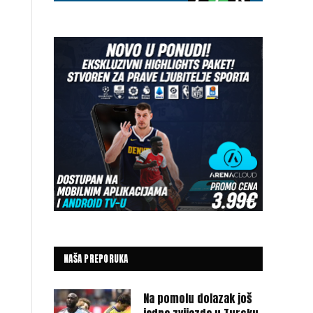
NAŠA PREPORUKA
Na pomolu dolazak još