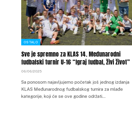
OSTALO
Sve je spremno za KLAS 14. Međunarodni
fudbalski turnir U-16 “Igraj fudbal, živi život”
06/06/2025
Sa ponosom najavljujemo početak još jednog izdanja
KLAS Međunarodnog fudbalskog turnira za mlađe
kategorije, koji će se ove godine održati…