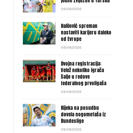
jedne zvijezde u Tursku
09/08/2026
Halilović spreman
nastaviti karijeru daleko
od Evrope
09/08/2026
Dvojna registracija:
Velež nekoliko igrača
šalje u redove
federalnog prvoligaša
09/08/2026
Rijeka na posudbu
dovela nogometaša iz
Bundeslige
09/08/2026