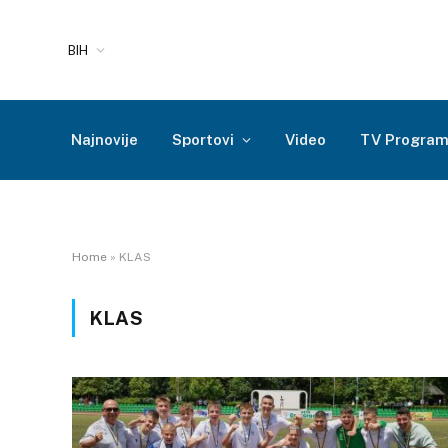
BIH
Najnovije
Sportovi
Video
TV Progra
Home
»
KLAS
KLAS