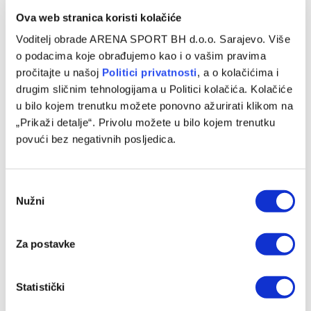
Ova web stranica koristi kolačiće
VIJESTI
Voditelj obrade ARENA SPORT BH d.o.o. Sarajevo. Više
Žižović: Sutra nas očekuje najvažnija utakmica u
o podacima koje obrađujemo kao i o vašim pravima
istoriji bh. klupskog fudbala
pročitajte u našoj
Politici privatnosti
, a o kolačićima i
12/02/2025
drugim sličnim tehnologijama u Politici kolačića. Kolačiće
u bilo kojem trenutku možete ponovno ažurirati klikom na
Fudbaleri Borca za nešto više od 24 sata igraju jednu od
„Prikaži detalje“. Privolu možete u bilo kojem trenutku
najvažnijih utakmica u historiji kluba. Sutra od 21 časa…
povući bez negativnih posljedica.
Consent
Nužni
Selection
Za postavke
Statistički