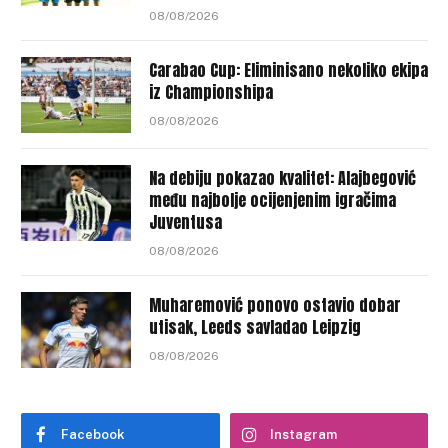
08/08/2026
Carabao Cup: Eliminisano nekoliko ekipa
iz Championshipa
08/08/2026
Na debiju pokazao kvalitet: Alajbegović
među najbolje ocijenjenim igračima
Juventusa
08/08/2026
Muharemović ponovo ostavio dobar
utisak, Leeds savladao Leipzig
08/08/2026
Facebook
Instagram