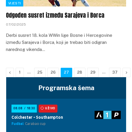
VIJESTI
Odgođen susret između Sarajeva i Borca
07/02/2025
Derbi susret 18. kola WWin lige Bosne i Hercegovine
između Sarajeva i Borca, koji je trebao biti odigran
narednog vikenda…
Previous
…
…
Ne
1
25
26
27
28
29
37
Programska šema