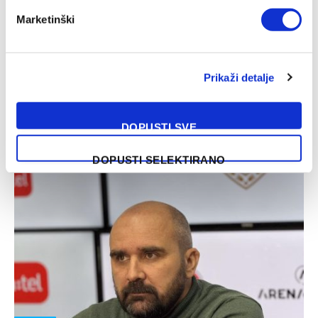
VIJESTI
Marketinški
Rumunski sudija dijeli pravdu na meču u
Banjaluci
11/02/2025
Prikaži detalje
Banjalučki Borac u četvrtak od 21 sat dočekati će
ljubljansku Olimpiju u prvom meču play-offa
DOPUSTI SVE
Konferencijske lige (Arena Sport 1),…
DOPUSTI SELEKTIRANO