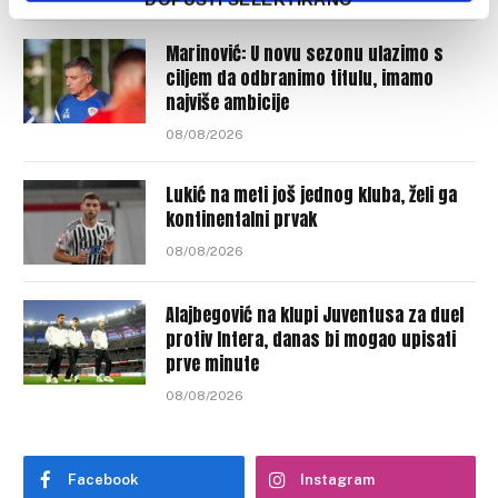
Marinović: U novu sezonu ulazimo s
ciljem da odbranimo titulu, imamo
najviše ambicije
08/08/2026
Lukić na meti još jednog kluba, želi ga
kontinentalni prvak
08/08/2026
Alajbegović na klupi Juventusa za duel
protiv Intera, danas bi mogao upisati
prve minute
08/08/2026
Facebook
Instagram