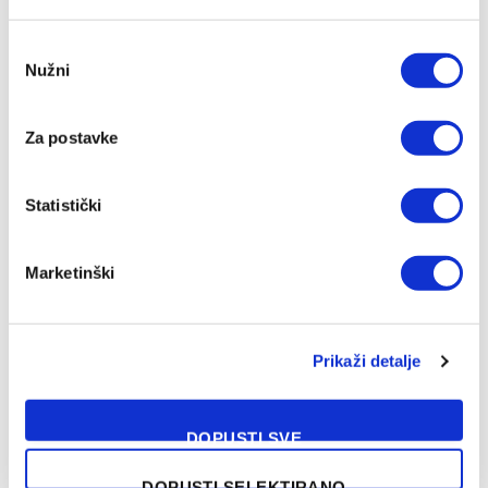
Consent
Nužni
Selection
Za postavke
Statistički
Marketinški
NAŠA PREPORUKA
Prikaži detalje
Velež predstavio pojačanja u veznom
DOPUSTI SVE
redu i napadu
08/08/2026
DOPUSTI SELEKTIRANO