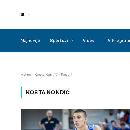
BIH
Najnovije
Sportovi
Video
TV Progra
Home
»
Kosta Kondić
»
Page 4
KOSTA KONDIĆ