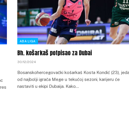
ABA LIGA
Bh. košarkaš potpisao za Dubai
30/12/2024
Bosanskohercegovački košarkaš Kosta Kondić (23), jed
od najbolji igrača Mege u tekućoj sezoni, karijeru će
ac
nastaviti u ekipi Dubaija. Kako…
dres