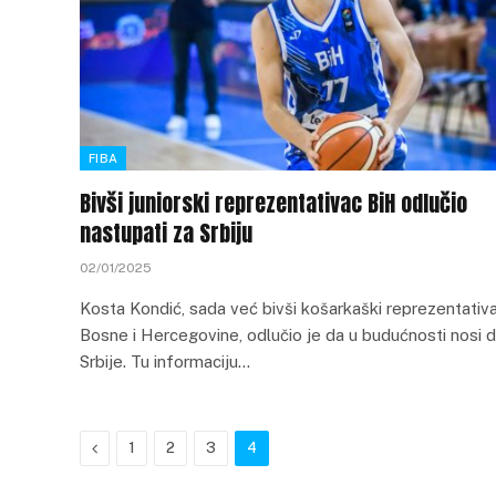
FIBA
Bivši juniorski reprezentativac BiH odlučio
nastupati za Srbiju
02/01/2025
Kosta Kondić, sada već bivši košarkaški reprezentativ
Bosne i Hercegovine, odlučio je da u budućnosti nosi 
Srbije. Tu informaciju…
Previous
1
2
3
4