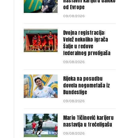
nastaviti karijeru daleko
od Evrope
09/08/2026
Dvojna registracija:
Velež nekoliko igrača
šalje u redove
federalnog prvoligaša
09/08/2026
Rijeka na posudbu
dovela nogometaša iz
Bundeslige
09/08/2026
Mario Tičinović karijeru
nastavlja u trećeligašu
09/08/2026