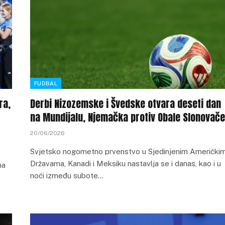
FUDBAL
ra,
Derbi Nizozemske i Švedske otvara deseti dan
na Mundijalu, Njemačka protiv Obale Slonovače
20/06/2026
Svjetsko nogometno prvenstvo u Sjedinjenim Američki
Državama, Kanadi i Meksiku nastavlja se i danas, kao i u
ma
noći između subote…