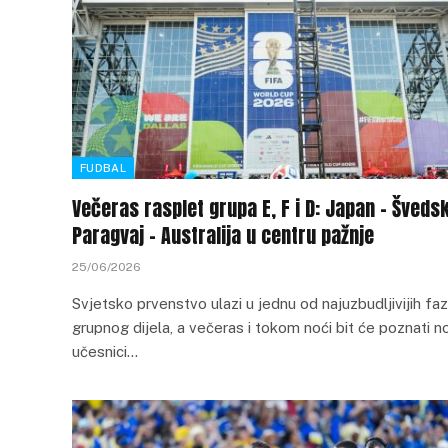
FUDBAL
Večeras rasplet grupa E, F i D: Japan – Švedsk
Paragvaj – Australija u centru pažnje
25/06/2026
Svjetsko prvenstvo ulazi u jednu od najuzbudljivijih fa
grupnog dijela, a večeras i tokom noći bit će poznati n
učesnici…