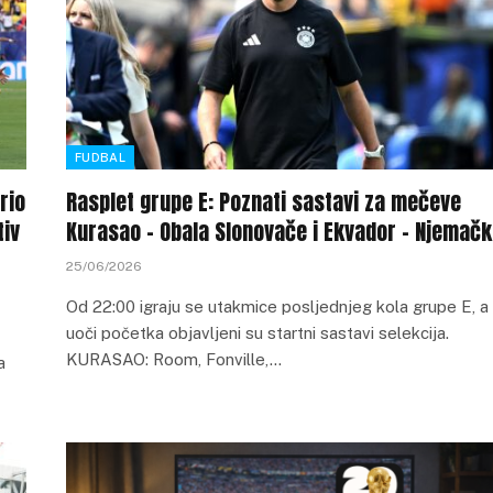
FUDBAL
rio
Rasplet grupe E: Poznati sastavi za mečeve
tiv
Kurasao – Obala Slonovače i Ekvador – Njemač
25/06/2026
Od 22:00 igraju se utakmice posljednjeg kola grupe E, a
uoči početka objavljeni su startni sastavi selekcija.
KURASAO: Room, Fonville,…
a