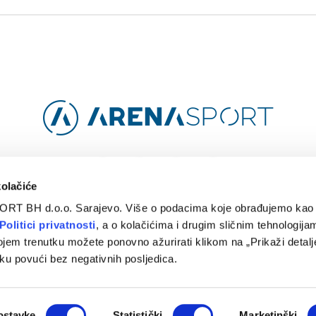
Facebook
Instagram
YouTube
TikTok
kolačiće
ORT BH d.o.o. Sarajevo. Više o podacima koje obrađujemo kao 
O
ARENA CLOUD
KONTAKT
POLITIKA PRIVATNOSTI
Politici privatnosti
, a o kolačićima i drugim sličnim tehnologijam
ojem trenutku možete ponovno ažurirati klikom na „Prikaži detalje
© 2024 Arena Sport. Designed by
WEBMAHER
.
ku povući bez negativnih posljedica.
ostavke
Statistički
Marketinški