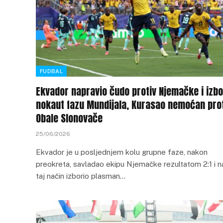
FUDBAL
Ekvador napravio čudo protiv Njemačke i izbo
nokaut fazu Mundijala, Kurasao nemoćan pro
Obale Slonovače
25/06/2026
Ekvador je u posljednjem kolu grupne faze, nakon
preokreta, savladao ekipu Njemačke rezultatom 2:1 i n
taj način izborio plasman…