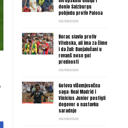
evropskom debiju i
donio Salzburgu
pobjedu protiv Pafosa
06/08/2026
Borac slavio protiv
Vitebska, ali ima za čime
i da žali: Banjalučani u
revanš nose gol
prednosti
06/08/2026
Gotova višemjesečna
m
saga: Real Madrid i
Vinicius Junior postigli
dogovor o nastavku
saradnje
06/08/2026