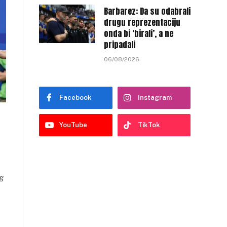
Barbarez: Da su odabrali
drugu reprezentaciju
onda bi ‘birali’, a ne
pripadali
06/08/2026
Facebook
Instagram
YouTube
TikTok
g