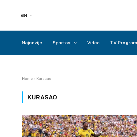
BIH
Najnovije
Sportovi
Video
TV Progra
Home
»
Kurasao
KURASAO