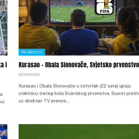
PROMOCIJE
a i
Kurasao – Obala Slonovače, Svjetsko prvenstvo
22/06/2026
Kurasao i Obala Slonovače u četvrtak (22 sata) igraju
utakmicu trećeg kola Svjetskog prvenstva. Susret pratit
za
uz direktan TV prenos…
ovi