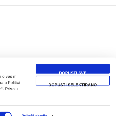
DOPUSTI SVE
i o vašim
USLOVI KORIŠĆENJA
a u Politici
DOPUSTI SELEKTIRANO
“. Privolu
Prikaži detalje