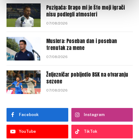
Puzigaća: Drago mi je što moji igrači
nisu podlegli atmosferi
07/08/2026
Muslera: Poseban dan i poseban
trenutak za mene
07/08/2026
Željezničar pobijedio BSK na otvaranju
sezone
07/08/2026
Facebook
Instagram
YouTube
TikTok