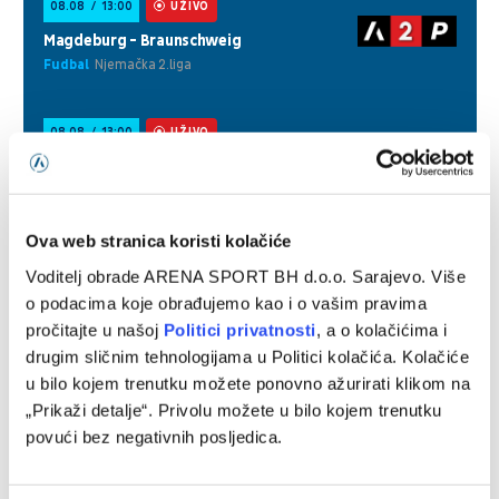
Ova web stranica koristi kolačiće
Voditelj obrade ARENA SPORT BH d.o.o. Sarajevo. Više
o podacima koje obrađujemo kao i o vašim pravima
pročitajte u našoj
Politici privatnosti
, a o kolačićima i
drugim sličnim tehnologijama u Politici kolačića. Kolačiće
u bilo kojem trenutku možete ponovno ažurirati klikom na
„Prikaži detalje“. Privolu možete u bilo kojem trenutku
povući bez negativnih posljedica.