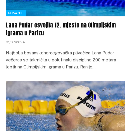
PLIVANJE
Lana Pudar osvojila 12. mjesto na Olimpijskim
igrama u Parizu
31/07/2024
Najbolja bosanskohercegovačka plivačica Lana Pudar
večeras se takmičila u polufinalu discipline 200 metara
leptir na Olimpijskim igrama u Parizu. Ranije…