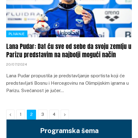
PLIVANJE
Lana Pudar: Dat ću sve od sebe da svoju zemlju u
Parizu predstavim na najbolji mogući način
20/07/2024
Lana Pudar propustila je predstavljanje sportista koji će
predstavljati Bosnu i Hercegovinu na Olimpijskim igrama u
Parizu. Svečanost je jučer…
Previous
Next
1
2
3
4
Programska šema