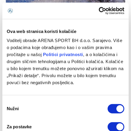
PLIVANJE
Lana Pudar se nije plasirala u polufinale
Ova web stranica koristi kolačiće
Olimpijskih igara na 100 metara delfin
Voditelj obrade ARENA SPORT BH d.o.o. Sarajevo. Više
27/07/2024
o podacima koje obrađujemo kao i o vašim pravima
pročitajte u našoj
Politici privatnosti
, a o kolačićima i
Najbolja bosanskohercegovačka sportistkinja Lana Pudar
drugim sličnim tehnologijama u Politici kolačića. Kolačiće
danas je upisala svoj prvi nastup na ovogodišnjim
u bilo kojem trenutku možete ponovno ažurirati klikom na
Olimpijskim igrama u Parizu. Osamnaestogodišnju
„Prikaži detalje“. Privolu možete u bilo kojem trenutku
Mostarka danas…
povući bez negativnih posljedica.
Consent
Nužni
Selection
Za postavke