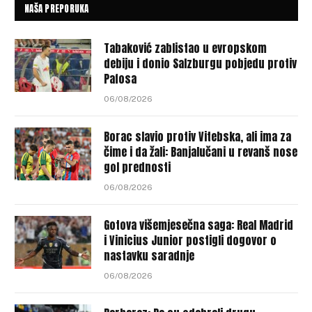
NAŠA PREPORUKA
Tabaković zablistao u evropskom
debiju i donio Salzburgu pobjedu protiv
Pafosa
06/08/2026
Borac slavio protiv Vitebska, ali ima za
čime i da žali: Banjalučani u revanš nose
gol prednosti
06/08/2026
Gotova višemjesečna saga: Real Madrid
i Vinicius Junior postigli dogovor o
nastavku saradnje
06/08/2026