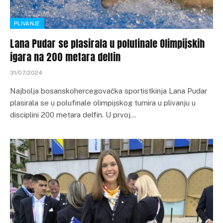
PLIVANJE
Lana Pudar se plasirala u polufinale Olimpijskih
igara na 200 metara delfin
31/07/2024
Najbolja bosanskohercegovačka sportistkinja Lana Pudar
plasirala se u polufinale olimpijskog turnira u plivanju u
disciplini 200 metara delfin. U prvoj…