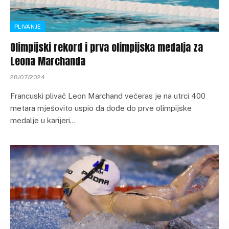
PLIVANJE
Olimpijski rekord i prva olimpijska medalja za
Leona Marchanda
28/07/2024
Francuski plivač Leon Marchand večeras je na utrci 400
metara mješovito uspio da dođe do prve olimpijske
medalje u karijeri…