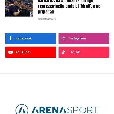
Barbarez: Da su odabrali drugu
reprezentaciju onda bi ‘birali’, a ne
pripadali
06/08/2026
Facebook
Instagram
YouTube
TikTok