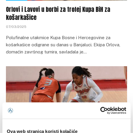
Orlovi i Lavovi u borbi za trofej Kupa BiH za
košarkašice
07/03/2025
Polufinalne utakmice Kupa Bosne i Hercegovine za
košarkašice odigrane su danas u Banjaluci. Ekipa Orlova,
domaćin završnog turnira, savladala je…
Ova web stranica koristi kolačiće
FIBA