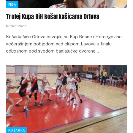
FIBA
Trofej Kupa BiH košarkašicama Orlova
08/03/2025
Košarkašice Orlova osvojile su Kup Bosne i Hercegovine
večerašnjom pobjedom nad ekipom Lavova u finalu
odigranom pod svodom banjalučke dvorane…
KOŠARKA