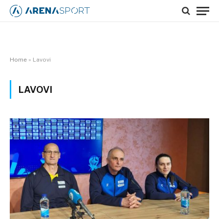
Home
»
Lavovi
LAVOVI