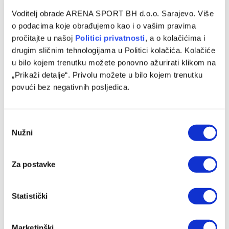
Voditelj obrade ARENA SPORT BH d.o.o. Sarajevo. Više
Kup BiH za košarkašice: Danas polufinalne
o podacima koje obrađujemo kao i o vašim pravima
utakmice
pročitajte u našoj
Politici privatnosti
, a o kolačićima i
07/03/2025
drugim sličnim tehnologijama u Politici kolačića. Kolačiće
u bilo kojem trenutku možete ponovno ažurirati klikom na
Završnica Kupa Bosne i Hercegovine za košarkašice održat
„Prikaži detalje“. Privolu možete u bilo kojem trenutku
će se danas i sutra u banjalučkoj dvorani Obilićevo, u
povući bez negativnih posljedica.
organizaciji ŽKK…
Consent
Nužni
Selection
Programska šema
Za postavke
Statistički
Marketinški