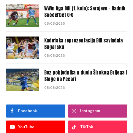
WWin liga BiH (1. kolo): Sarajevo – Radnik
Soccerbet 0:0
08/08/2026
Kadetska reprezentacija BiH savladala
Bugarsku
08/08/2026
Bez pobjednika u duelu Širokog Brijega i
Sloge na Pecari
08/08/2026
Facebook
Instagram
YouTube
TikTok