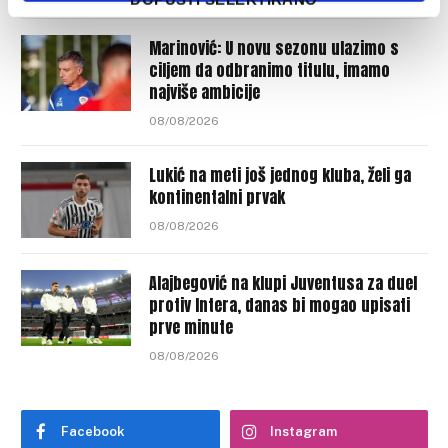
Marinović: U novu sezonu ulazimo s
ciljem da odbranimo titulu, imamo
najviše ambicije
08/08/2026
Lukić na meti još jednog kluba, želi ga
kontinentalni prvak
08/08/2026
Alajbegović na klupi Juventusa za duel
protiv Intera, danas bi mogao upisati
prve minute
08/08/2026
Facebook
Instagram