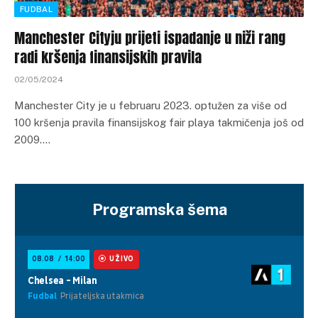
FUDBAL
Manchester Cityju prijeti ispadanje u niži rang
radi kršenja finansijskih pravila
02/05/2024
Manchester City je u februaru 2023. optužen za više od
100 kršenja pravila finansijskog fair playa takmičenja još od
2009.…
Programska šema