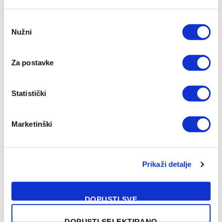
Consent
Nužni
Selection
Za postavke
Statistički
Marketinški
NAŠA PREPORUKA
Prikaži detalje
Velež predstavio pojačanja u veznom
DOPUSTI SVE
redu i napadu
08/08/2026
DOPUSTI SELEKTIRANO