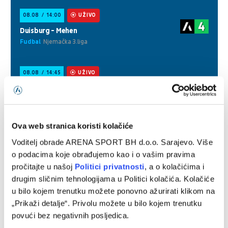
Ova web stranica koristi kolačiće
Voditelj obrade ARENA SPORT BH d.o.o. Sarajevo. Više
o podacima koje obrađujemo kao i o vašim pravima
pročitajte u našoj
Politici privatnosti
, a o kolačićima i
drugim sličnim tehnologijama u Politici kolačića. Kolačiće
u bilo kojem trenutku možete ponovno ažurirati klikom na
„Prikaži detalje“. Privolu možete u bilo kojem trenutku
povući bez negativnih posljedica.