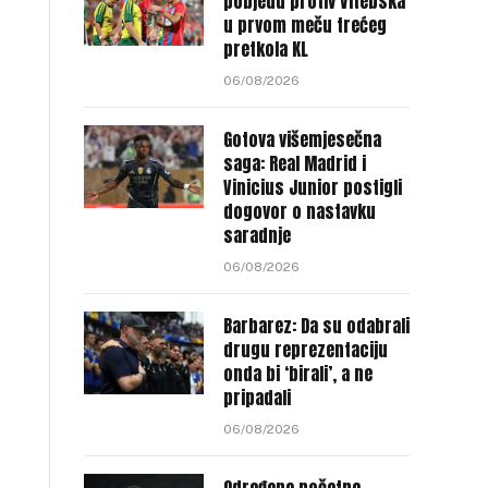
pobjedu protiv Vitebska
u prvom meču trećeg
pretkola KL
06/08/2026
Gotova višemjesečna
saga: Real Madrid i
Vinicius Junior postigli
dogovor o nastavku
saradnje
06/08/2026
Barbarez: Da su odabrali
drugu reprezentaciju
onda bi ‘birali’, a ne
pripadali
06/08/2026