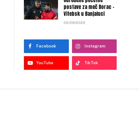
Određene početne
postave za meč Borac –
Vitebsk u Banjaluci
06/08/2026
Facebook
Instagram
YouTube
TikTok