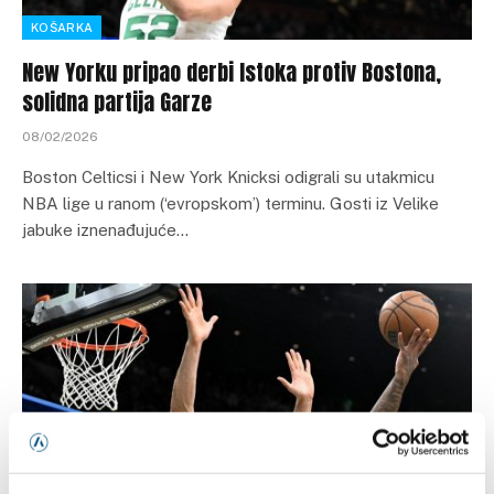
KOŠARKA
New Yorku pripao derbi Istoka protiv Bostona,
solidna partija Garze
08/02/2026
Boston Celticsi i New York Knicksi odigrali su utakmicu
NBA lige u ranom (‘evropskom’) terminu. Gosti iz Velike
jabuke iznenađujuće…