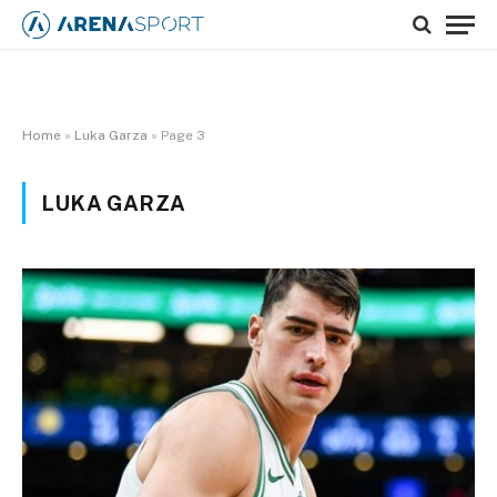
Home
»
Luka Garza
»
Page 3
LUKA GARZA