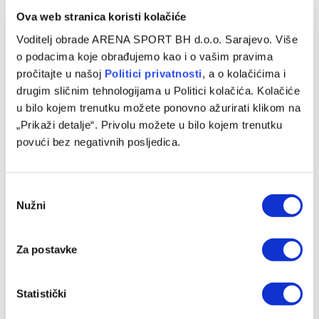
Ova web stranica koristi kolačiće
KOŠARKA
Voditelj obrade ARENA SPORT BH d.o.o. Sarajevo. Više
Vučević debitovao za Boston, skroman učinak
o podacima koje obrađujemo kao i o vašim pravima
Garze
pročitajte u našoj
Politici privatnosti
, a o kolačićima i
drugim sličnim tehnologijama u Politici kolačića. Kolačiće
07/02/2026
u bilo kojem trenutku možete ponovno ažurirati klikom na
Boston je sinoć u svom TD Gardenu savladao Miami nakon
„Prikaži detalje“. Privolu možete u bilo kojem trenutku
tijesne završnice meča, 98:96. Pobjednički sastav
povući bez negativnih posljedica.
predvodili su Jaylen Brown…
Consent
Nužni
Selection
Za postavke
Statistički