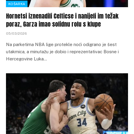
KOŠARKA
Hornetsi iznenadili Celticse i nanijeli im težak
poraz, Garza imao solidnu rolu s klupe
05/03/2026
Na parketima NBA lige protekle noći odigrano je šest
utakmica, a minutažu je dobio i reprezentativac Bosne i
Hercegovine Luka…