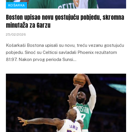
KOŠARKA
Boston upisao novu gostujuću pobjedu, skromna
minutaža za Garzu
25/02/2026
Košarkaši Bostona upisali su novu, treću vezanu gostujuću
pobjedu. Sinoć su Celticsi savladali Phoenix rezultatom
81:97. Nakon prvog perioda Sunsi…