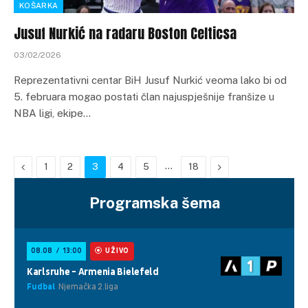
KOŠARKA
Jusuf Nurkić na radaru Boston Celticsa
03/02/2026
Reprezentativni centar BiH Jusuf Nurkić veoma lako bi od
5. februara mogao postati član najuspješnije franšize u
NBA ligi, ekipe…
Previous
…
Next
1
2
3
4
5
18
Programska šema