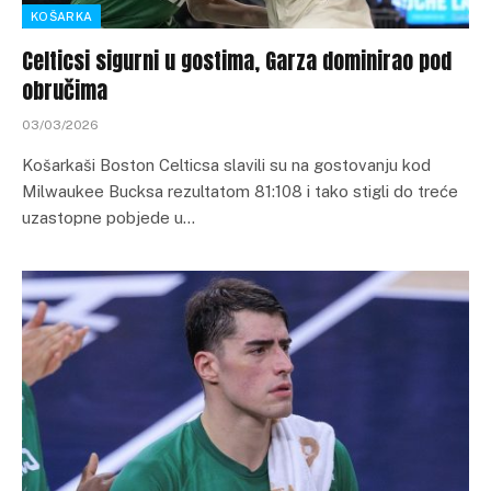
KOŠARKA
Celticsi sigurni u gostima, Garza dominirao pod
obručima
03/03/2026
Košarkaši Boston Celticsa slavili su na gostovanju kod
Milwaukee Bucksa rezultatom 81:108 i tako stigli do treće
uzastopne pobjede u…