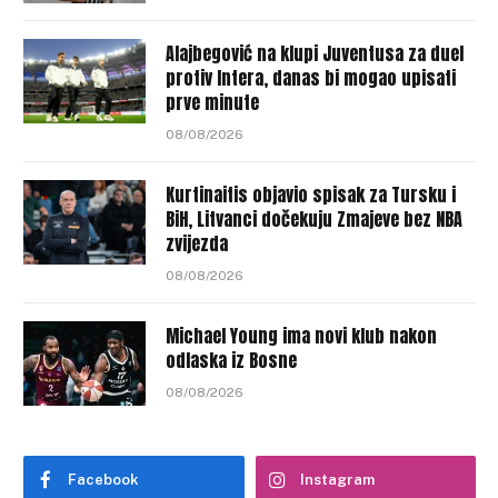
Alajbegović na klupi Juventusa za duel
protiv Intera, danas bi mogao upisati
prve minute
08/08/2026
Kurtinaitis objavio spisak za Tursku i
BiH, Litvanci dočekuju Zmajeve bez NBA
zvijezda
08/08/2026
Michael Young ima novi klub nakon
odlaska iz Bosne
08/08/2026
Facebook
Instagram