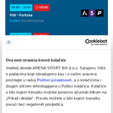
Ova web stranica koristi kolačiće
Voditelj obrade ARENA SPORT BH d.o.o. Sarajevo. Više
o podacima koje obrađujemo kao i o vašim pravima
pročitajte u našoj
Politici privatnosti
, a o kolačićima i
drugim sličnim tehnologijama u Politici kolačića. Kolačiće
u bilo kojem trenutku možete ponovno ažurirati klikom na
„Prikaži detalje“. Privolu možete u bilo kojem trenutku
povući bez negativnih posljedica.