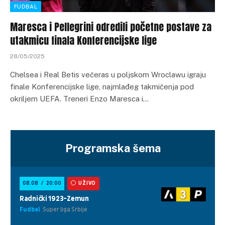
FUDBAL
Maresca i Pellegrini odredili početne postave za
utakmicu finala Konferencijske lige
28/05/2025
Chelsea i Real Betis večeras u poljskom Wroclawu igraju
finale Konferencijske lige, najmlađeg takmičenja pod
okriljem UEFA. Treneri Enzo Maresca i…
Programska šema