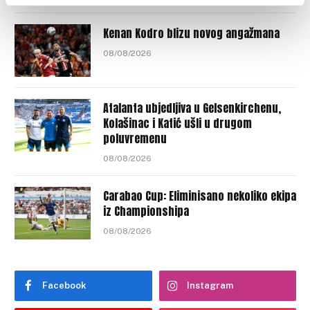
Kenan Kodro blizu novog angažmana
08/08/2026
Atalanta ubjedljiva u Gelsenkirchenu,
Kolašinac i Katić ušli u drugom
poluvremenu
08/08/2026
Carabao Cup: Eliminisano nekoliko ekipa
iz Championshipa
08/08/2026
Facebook
Instagram