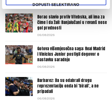
06/08/2026
DOPUSTI SELEKTIRANO
Borac slavio protiv Vitebska, ali ima za
čime i da žali: Banjalučani u revanš nose
gol prednosti
06/08/2026
Gotova višemjesečna saga: Real Madrid
i Vinicius Junior postigli dogovor o
nastavku saradnje
06/08/2026
Barbarez: Da su odabrali drugu
reprezentaciju onda bi ‘birali’, a ne
pripadali
06/08/2026