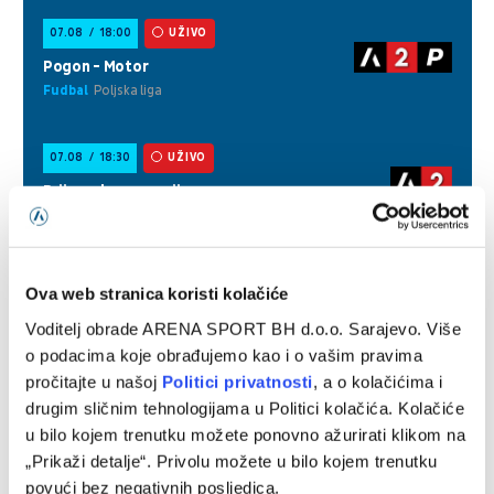
Ova web stranica koristi kolačiće
Voditelj obrade ARENA SPORT BH d.o.o. Sarajevo. Više
o podacima koje obrađujemo kao i o vašim pravima
pročitajte u našoj
Politici privatnosti
, a o kolačićima i
drugim sličnim tehnologijama u Politici kolačića. Kolačiće
u bilo kojem trenutku možete ponovno ažurirati klikom na
„Prikaži detalje“. Privolu možete u bilo kojem trenutku
povući bez negativnih posljedica.