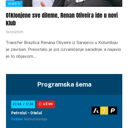
VIJESTI
Otklonjene sve dileme, Renan Oliveira ide u novi
klub
19/01/2025
Transfer Brazilca Renana Oliveire iz Sarajevo u Kolumbiju
je završen. Preostalo je još ozvaničenje saradnje, a najavio
je to objavom…
Programska šema