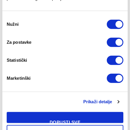
Consent
Nužni
Selection
Za postavke
Statistički
Marketinški
NAŠA PREPORUKA
Prikaži detalje
Tabaković zablistao u evropskom
debiju i donio Salzburgu pobjedu protiv
DOPUSTI SVE
Pafosa