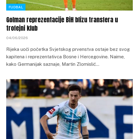
FUDBAL
Golman reprezentacije BiH blizu transfera u
trofejni klub
04/06/2026
Rijeka uoči početka Svjetskog prvenstva ostaje bez svog
kapitena i reprezentativca Bosne i Hercegovine. Naime,
kako Germanijak saznaje, Martin Zlomislić…