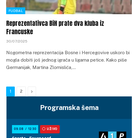
FUDBAL
Reprezentativca BiH prate dva kluba iz
Francuske
30/07/2025
Nogometna reprezentacija Bosne i Hercegovive uskoro bi
mogla dobiti još jednog igrača u ligama petice. Kako piše
Germanijak, Martina Zlomislića,…
Next
1
2
Programska šema