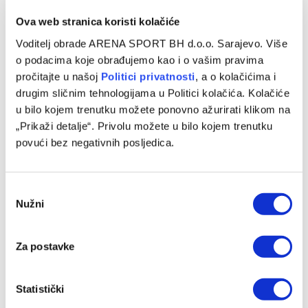
EUROPSKA LIGA
Ova web stranica koristi kolačiće
Demirović i društvo u osmini finala EL,
Voditelj obrade ARENA SPORT BH d.o.o. Sarajevo. Više
o podacima koje obrađujemo kao i o vašim pravima
reprezentativci BiH s Rijekom prošli dalje u KL
pročitajte u našoj
Politici privatnosti
, a o kolačićima i
26/02/2026
drugim sličnim tehnologijama u Politici kolačića. Kolačiće
u bilo kojem trenutku možete ponovno ažurirati klikom na
Nogometaši Stuttgarta izborili su plasman u osminu finala
„Prikaži detalje“. Privolu možete u bilo kojem trenutku
Evropske lige iako su večeras poraženi na domaćem
povući bez negativnih posljedica.
terenu od Celtica. Njemački…
Consent
Nužni
Selection
Za postavke
Statistički