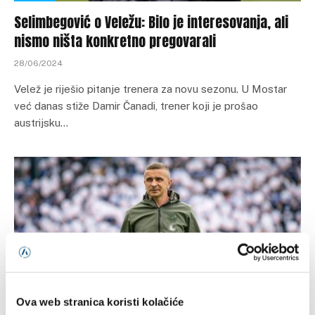
Selimbegović o Veležu: Bilo je interesovanja, ali
nismo ništa konkretno pregovarali
28/06/2024
Velež je riješio pitanje trenera za novu sezonu. U Mostar
već danas stiže Damir Čanadi, trener koji je prošao
austrijsku…
Ova web stranica koristi kolačiće
VIJESTI