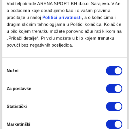
Voditelj obrade ARENA SPORT BH d.o.o. Sarajevo. Više
Mersad Selimbegović preuzima klupu Veleža
o podacima koje obrađujemo kao i o vašim pravima
pročitajte u našoj
Politici privatnosti
, a o kolačićima i
24/06/2024
drugim sličnim tehnologijama u Politici kolačića. Kolačiće
Bosanskohercegovački stručnjak Mersad Selimbegović će,
u bilo kojem trenutku možete ponovno ažurirati klikom na
ukoliko se nešto dramatično i nepredviđeno ne dogodi, biti
„Prikaži detalje“. Privolu možete u bilo kojem trenutku
novi trener Veleža. Dogovor između mostarskog…
povući bez negativnih posljedica.
Consent
Programska šema
Nužni
Selection
Za postavke
Statistički
Marketinški