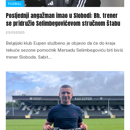
FUDBAL
Posljednji angažman imao u Slobodi: Bh. trener
se pridružio Selimbegovićevom stručnom štabu
23/01/2025
Belgijski klub Eupen službeno je objavio da će do kraja
tekuće sezone pomoćnik Mersadu Selimbegoviću biti bivši
trener Slobode, Sabit…