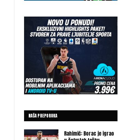
NAŠA PREPORUKA
Rahimić: Borac je igrao