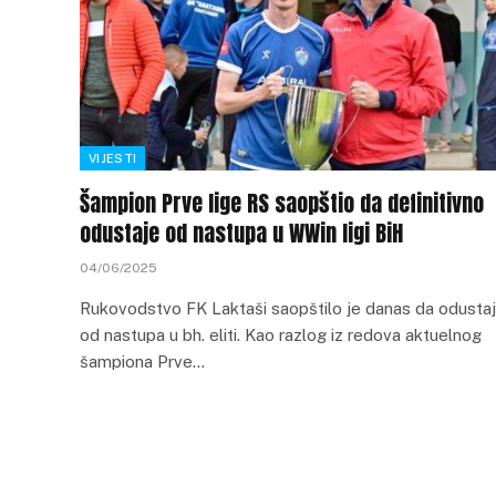
VIJESTI
Šampion Prve lige RS saopštio da definitivno
odustaje od nastupa u WWin ligi BiH
04/06/2025
Rukovodstvo FK Laktaši saopštilo je danas da odusta
od nastupa u bh. eliti. Kao razlog iz redova aktuelnog
šampiona Prve…