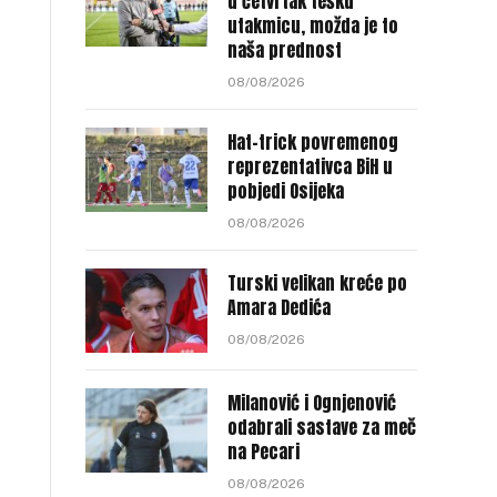
u četvrtak tešku
utakmicu, možda je to
naša prednost
08/08/2026
Hat-trick povremenog
reprezentativca BiH u
pobjedi Osijeka
08/08/2026
Turski velikan kreće po
Amara Dedića
08/08/2026
Milanović i Ognjenović
odabrali sastave za meč
na Pecari
08/08/2026