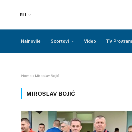
BIH
Najnovije
Sportovi
Video
TV Progra
Home
»
Miroslav Bojić
MIROSLAV BOJIĆ