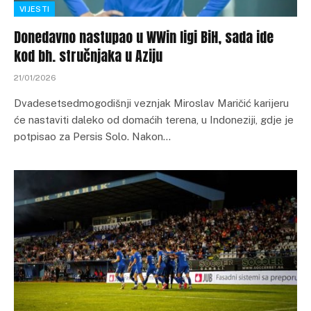
VIJESTI
Donedavno nastupao u WWin ligi BiH, sada ide
kod bh. stručnjaka u Aziju
21/01/2026
Dvadesetsedmogodišnji veznjak Miroslav Maričić karijeru
će nastaviti daleko od domaćih terena, u Indoneziji, gdje je
potpisao za Persis Solo. Nakon…