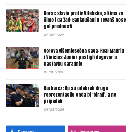
Borac slavio protiv Vitebska, ali ima za
čime i da žali: Banjalučani u revanš nose
gol prednosti
06/08/2026
Gotova višemjesečna saga: Real Madrid
i Vinicius Junior postigli dogovor o
nastavku saradnje
06/08/2026
Barbarez: Da su odabrali drugu
reprezentaciju onda bi ‘birali’, a ne
pripadali
06/08/2026
Facebook
Instagram