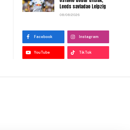
ostavio dobar utisak,
Leeds savladao Leipzig
08/08/2026
Facebook
Instagram
YouTube
TikTok