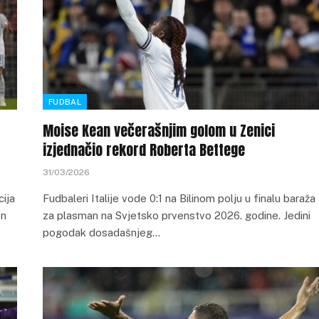
FUDBAL
Moise Kean večerašnjim golom u Zenici
izjednačio rekord Roberta Bettege
31/03/2026
ija
Fudbaleri Italije vode 0:1 na Bilinom polju u finalu baraža
on
za plasman na Svjetsko prvenstvo 2026. godine. Jedini
pogodak dosadašnjeg…