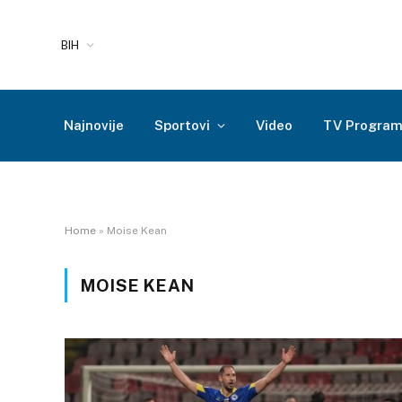
BIH
Najnovije
Sportovi
Video
TV Progra
Home
»
Moise Kean
MOISE KEAN