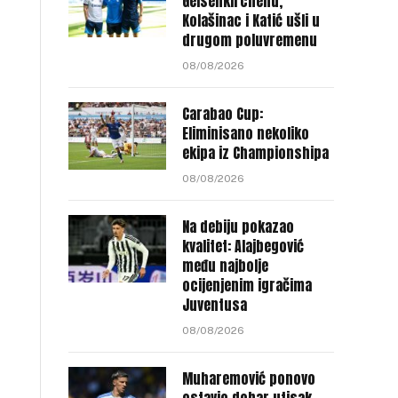
Gelsenkirchenu,
Kolašinac i Katić ušli u
drugom poluvremenu
08/08/2026
Carabao Cup:
Eliminisano nekoliko
ekipa iz Championshipa
08/08/2026
Na debiju pokazao
kvalitet: Alajbegović
među najbolje
ocijenjenim igračima
Juventusa
08/08/2026
Muharemović ponovo