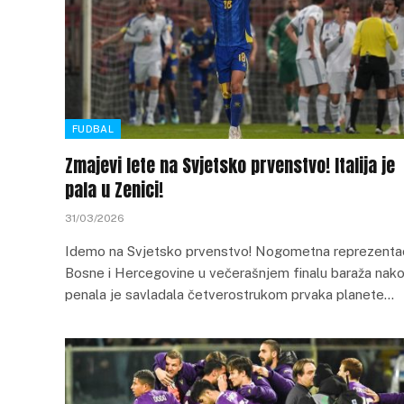
FUDBAL
Zmajevi lete na Svjetsko prvenstvo! Italija je
pala u Zenici!
31/03/2026
Idemo na Svjetsko prvenstvo! Nogometna reprezentac
Bosne i Hercegovine u večerašnjem finalu baraža nak
penala je savladala četverostrukom prvaka planete…