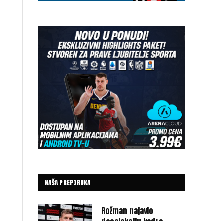
NAŠA PREPORUKA
Rožman najavio