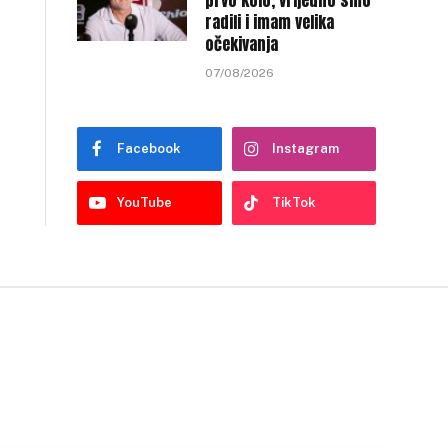
prvo kolo, vrijedno smo
radili i imam velika
očekivanja
07/08/2026
Facebook
Instagram
YouTube
TikTok