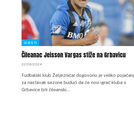
VIJESTI
Čileanac Jeisson Vargas stiže na Grbavicu
22/08/2024
Fudbalski klub Željezničar dogovorio je veliko pojačan
za nastavak sezone budući da će novi igrač kluba s
Grbavice biti čileanski…