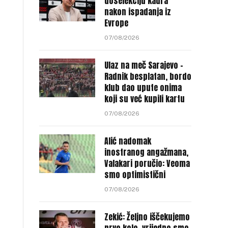
doselekciju kadra
nakon ispadanja iz
Evrope
07/08/2026
Ulaz na meč Sarajevo –
Radnik besplatan, bordo
klub dao upute onima
koji su već kupili kartu
07/08/2026
Alić nadomak
inostranog angažmana,
Valakari poručio: Veoma
smo optimistični
07/08/2026
Zekić: Željno iščekujemo