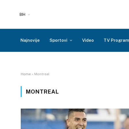
BIH
Najnovije
Sportovi
Video
TV Progra
Home
»
Montreal
MONTREAL