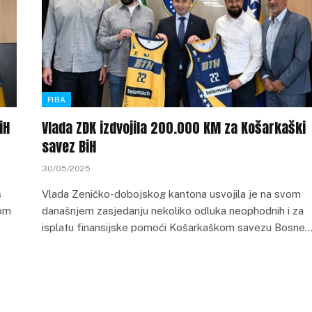
FIBA
iH
Vlada ZDK izdvojila 200.000 KM za Košarkaški
savez BiH
30/05/2025
s
Vlada Zeničko-dobojskog kantona usvojila je na svom
zom
današnjem zasjedanju nekoliko odluka neophodnih i za
isplatu finansijske pomoći Košarkaškom savezu Bosne