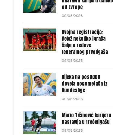
nastaviti karijeru daleko
od Evrope
09/08/2026
Dvojna registracija:
Velež nekoliko igrača
šalje u redove
federalnog prvoligaša
09/08/2026
Rijeka na posudbu
dovela nogometaša iz
Bundeslige
09/08/2026
Mario Tičinović karijeru
nastavlja u trećeligašu
09/08/2026