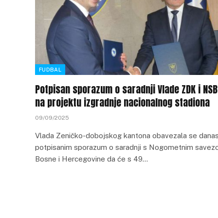
FUDBAL
Potpisan sporazum o saradnji Vlade ZDK i NSB
na projektu izgradnje nacionalnog stadiona
09/09/2025
Vlada Zeničko-dobojskog kantona obavezala se dana
potpisanim sporazum o saradnji s Nogometnim save
Bosne i Hercegovine da će s 49…