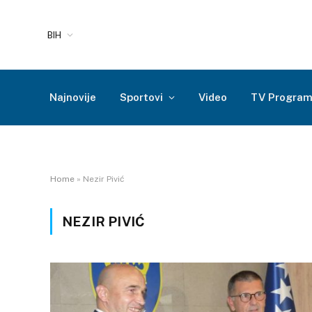
BIH
Najnovije
Sportovi
Video
TV Progra
Home
»
Nezir Pivić
NEZIR PIVIĆ