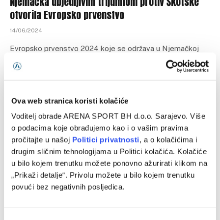
Njemačka ubjedljivim trijumfom protiv Škotske
otvorila Evropsko prvenstvo
14/06/2024
Evropsko prvenstvo 2024 koje se održava u Njemačkoj
započelo je golijadom domaće selekcije u Minhenu protiv
Škotske. Izabranici Juliana Nagelsmann…
Ova web stranica koristi kolačiće
Voditelj obrade ARENA SPORT BH d.o.o. Sarajevo. Više
o podacima koje obrađujemo kao i o vašim pravima
pročitajte u našoj
Politici privatnosti
, a o kolačićima i
drugim sličnim tehnologijama u Politici kolačića. Kolačiće
u bilo kojem trenutku možete ponovno ažurirati klikom na
„Prikaži detalje“. Privolu možete u bilo kojem trenutku
povući bez negativnih posljedica.
FUDBAL