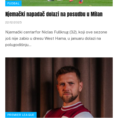
FUDBAL
Njemački napadač dolazi na posudbu u Milan
22/12/2025
Njemački centarfor Niclas Fullkrug (32), koji ove sezone
još nije zabio u dresu West Hama, u januaru dolazi na
polugodišnju…
PREMIER LEAGUE