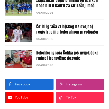
Željezničar objavio imena igrača koji
neće biti u kadru za sutrašnji meč
06/08/2026
Četiri igrača Zrinjskog na dvojnoj
registraciji u federalnom prvoligašu
06/08/2026
Nekoliko igrača Čelika još uvijek čeka
radne i boravišne dozvole
06/08/2026
Facebook
Instagram
YouTube
TikTok