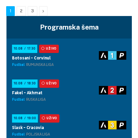
Next
1
2
3
Programska šema