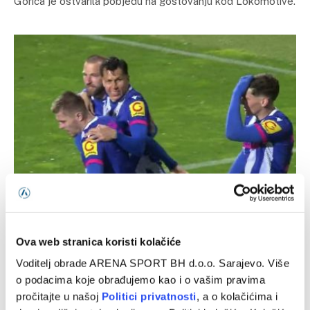
Gorica je ostvarila pobjedu na gostovanju kod Lokomotive.
PROMOCIJE
Lokomotiva – Gorica, HNL
13/08/2025
Ova web stranica koristi kolačiće
Lokomotiva je domaćin Gorici u subotu (18:15), riječ je o
Voditelj obrade ARENA SPORT BH d.o.o. Sarajevo. Više
susretu trećeg kola HNL. Utakmicu možete gledati ud
o podacima koje obrađujemo kao i o vašim pravima
irektnom TV…
pročitajte u našoj
Politici privatnosti
, a o kolačićima i