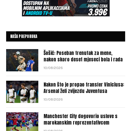
NAŠA PREPORUKA
Šošić: Poseban trenutak za mene,
nakon skoro deset mjeseci bola i rada
10/08/2026
Nakon što je propao transfer Viniciusa:
Arsenal želi zvijezdu Juventusa
10/08/2026
Manchester City dogovorio uslove s
marokanskim reprezentativcem