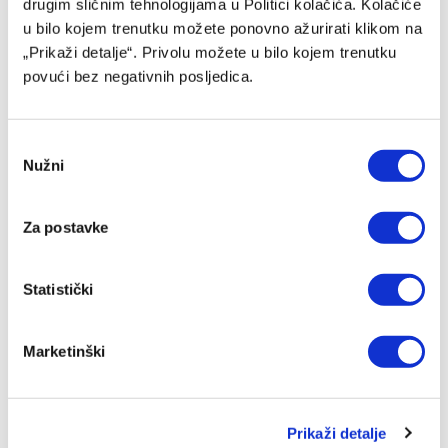
drugim sličnim tehnologijama u Politici kolačića. Kolačiće
u bilo kojem trenutku možete ponovno ažurirati klikom na
„Prikaži detalje“. Privolu možete u bilo kojem trenutku
povući bez negativnih posljedica.
Consent
Nužni
Selection
Za postavke
PROMOCIJE
Lokomotiva – Vukovar, HNL
Statistički
30/07/2025
Marketinški
Počinje nova sezona HNL, a prvi meč u petak (20 sati)
igraju Lokomotiva i Vukovar. Susret gledajte na kanalu
Arena…
Prikaži detalje