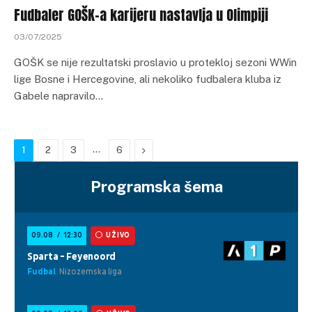
Fudbaler GOŠK-a karijeru nastavlja u Olimpiji
03/07/2025
GOŠK se nije rezultatski proslavio u protekloj sezoni WWin
lige Bosne i Hercegovine, ali nekoliko fudbalera kluba iz
Gabele napravilo…
…
Next
1
2
3
6
Programska šema