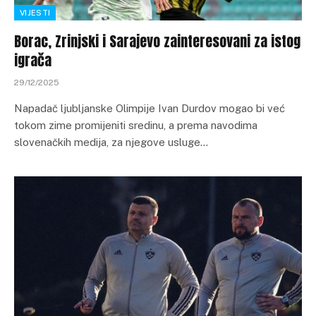
VIJESTI
Borac, Zrinjski i Sarajevo zainteresovani za istog
igrača
29/12/2025
Napadač ljubljanske Olimpije Ivan Durdov mogao bi već
tokom zime promijeniti sredinu, a prema navodima
slovenačkih medija, za njegove usluge…