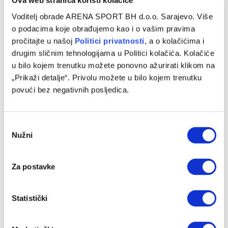
Ova web stranica koristi kolačiće
FUDBAL
Voditelj obrade ARENA SPORT BH d.o.o. Sarajevo. Više
o podacima koje obrađujemo kao i o vašim pravima
Olimpija poslala mladog reprezentativca BiH na
pročitajte u našoj
Politici privatnosti
, a o kolačićima i
posudbu
drugim sličnim tehnologijama u Politici kolačića. Kolačiće
u bilo kojem trenutku možete ponovno ažurirati klikom na
22/08/2025
„Prikaži detalje“. Privolu možete u bilo kojem trenutku
Dvadesetdvogodišnji fudbaler Olimpije Admir Bristrić u
povući bez negativnih posljedica.
narednoj sezoni će nastupati za Bravo kao pozajmljen
fudbaler. Mladi reprezentativac BiH je prošlu…
Consent
Nužni
Selection
Za postavke
Statistički