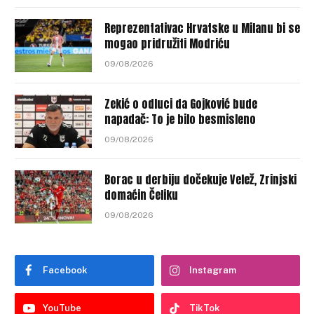
Reprezentativac Hrvatske u Milanu bi se
mogao pridružiti Modriću
09/08/2026
Zekić o odluci da Gojković bude
napadač: To je bilo besmisleno
09/08/2026
Borac u derbiju dočekuje Velež, Zrinjski
domaćin Čeliku
09/08/2026
Facebook
Instagram
YouTube
TikTok