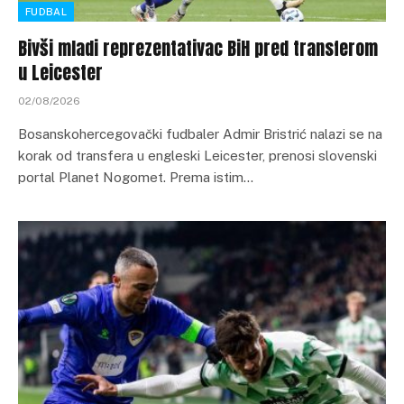
FUDBAL
Bivši mladi reprezentativac BiH pred transferom
u Leicester
02/08/2026
Bosanskohercegovački fudbaler Admir Bristrić nalazi se na
korak od transfera u engleski Leicester, prenosi slovenski
portal Planet Nogomet. Prema istim…