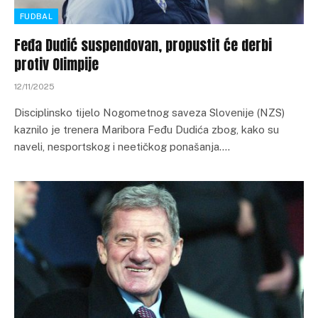
FUDBAL
Feđa Dudić suspendovan, propustit će derbi
protiv Olimpije
12/11/2025
Disciplinsko tijelo Nogometnog saveza Slovenije (NZS)
kaznilo je trenera Maribora Feđu Dudića zbog, kako su
naveli, nesportskog i neetičkog ponašanja.…