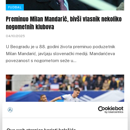
FUDBAL
Preminuo Milan Mandarić, bivši vlasnik nekoliko
nogometnih klubova
04/10/2025
U Beogradu je u 88. godini života preminuo poduzetnik
Milan Mandarić, javljaju slovenački mediji. Mandarićeva
povezanost s nogometom seže u…