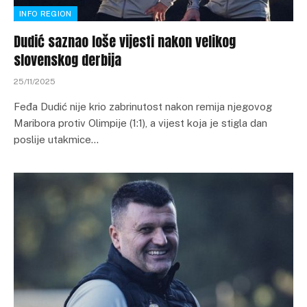
INFO REGION
Dudić saznao loše vijesti nakon velikog
slovenskog derbija
25/11/2025
Feđa Dudić nije krio zabrinutost nakon remija njegovog
Maribora protiv Olimpije (1:1), a vijest koja je stigla dan
poslije utakmice…