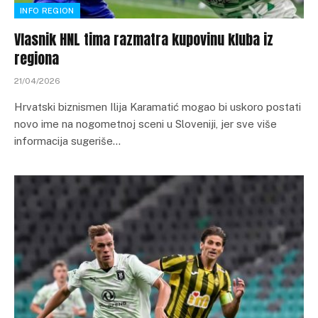
INFO REGION
Vlasnik HNL tima razmatra kupovinu kluba iz
regiona
21/04/2026
Hrvatski biznismen Ilija Karamatić mogao bi uskoro postati
novo ime na nogometnoj sceni u Sloveniji, jer sve više
informacija sugeriše…