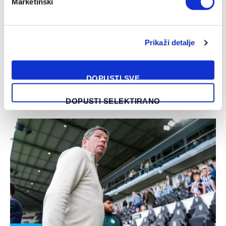
Marketinški
FUDBAL
Hajduk i Partizan se oprostili od Evrope
Prikaži detalje
14/08/2025
Nogometaši Hajduka završili su s nastupom u
DOPUSTI SVE
Konferencijskoj ligi. Nakon 2:1 pobjede na Poljudu, Splićani
su poslije 120 minuta igre…
DOPUSTI SELEKTIRANO