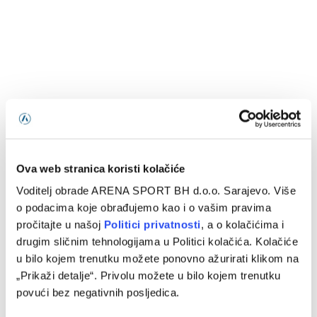
Ova web stranica koristi kolačiće
Voditelj obrade ARENA SPORT BH d.o.o. Sarajevo. Više
o podacima koje obrađujemo kao i o vašim pravima
pročitajte u našoj
Politici privatnosti
, a o kolačićima i
drugim sličnim tehnologijama u Politici kolačića. Kolačiće
u bilo kojem trenutku možete ponovno ažurirati klikom na
„Prikaži detalje“. Privolu možete u bilo kojem trenutku
povući bez negativnih posljedica.