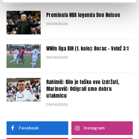
Preminula NBA legenda Don Nelson
09/08/2026
WWin liga BiH (1. kolo): Borac – Velež 3:1
09/08/2026
Rahimić: Bilo je teško ovo izdržati,
Marinović: Odigrali smo dobru
utakmicu
09/08/2026
Facebook
Instagram