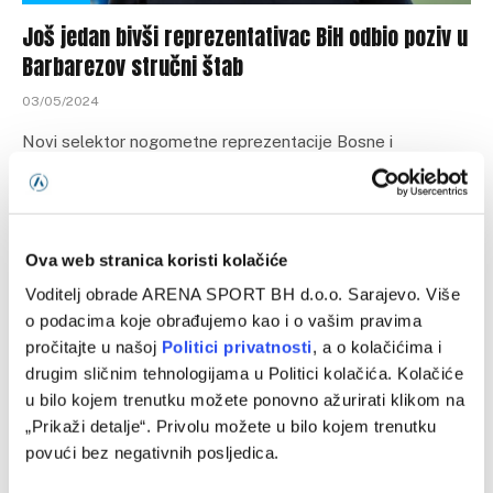
Još jedan bivši reprezentativac BiH odbio poziv u
Barbarezov stručni štab
03/05/2024
Novi selektor nogometne reprezentacije Bosne i
Hercegovine Sergej Barbarez sa svojom desnom rukom
Emirom Spahićem hitno slaže stručni štab u…
Ova web stranica koristi kolačiće
Voditelj obrade ARENA SPORT BH d.o.o. Sarajevo. Više
o podacima koje obrađujemo kao i o vašim pravima
pročitajte u našoj
Politici privatnosti
, a o kolačićima i
drugim sličnim tehnologijama u Politici kolačića. Kolačiće
u bilo kojem trenutku možete ponovno ažurirati klikom na
„Prikaži detalje“. Privolu možete u bilo kojem trenutku
povući bez negativnih posljedica.
OSTALO