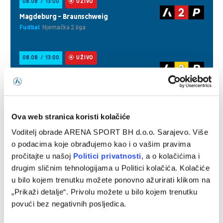
Ova web stranica koristi kolačiće
Voditelj obrade ARENA SPORT BH d.o.o. Sarajevo. Više
o podacima koje obrađujemo kao i o vašim pravima
pročitajte u našoj
Politici privatnosti
, a o kolačićima i
drugim sličnim tehnologijama u Politici kolačića. Kolačiće
u bilo kojem trenutku možete ponovno ažurirati klikom na
„Prikaži detalje“. Privolu možete u bilo kojem trenutku
povući bez negativnih posljedica.