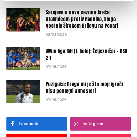
Sarajevo u novu sezonu kreće
utakmicom protiv Radnika, Sloga
gostuje Širokom Brijegu na Pecari
08/08/2026
WWin liga BiH (1. kolo): Željezničar – BSK
2:1
07/08/2026
Puzigaća: Drago mi je što moji igrači
nisu podlegli atmosferi
07/08/2026
Facebook
Instagram