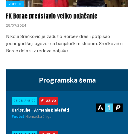
VIJESTI
FK Borac predstavio veliko pojačanje
28/07/2024
Nikola Srećković je zadužio Borčev dres i potpisao
jednogodišnji ugovor sa banjalučkim klubom. Srećković u
Borac dolazi iz redova poljske…
Programska šema