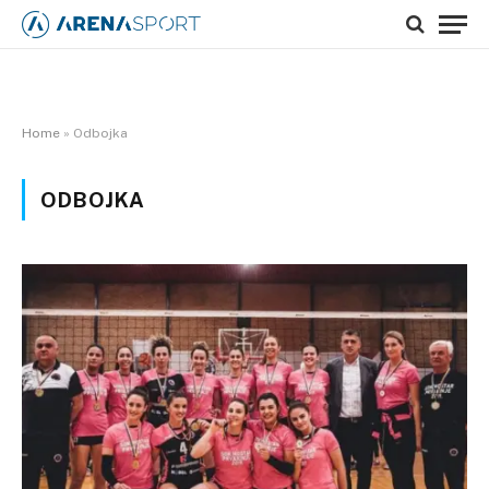
Home
»
Odbojka
ODBOJKA