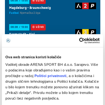
Ova web stranica koristi kolačiće
Voditelj obrade ARENA SPORT BH d.o.o. Sarajevo. Više
o podacima koje obrađujemo kao i o vašim pravima
pročitajte u našoj
Politici privatnosti
, a o kolačićima i
drugim sličnim tehnologijama u Politici kolačića. Kolačiće
u bilo kojem trenutku možete ponovno ažurirati klikom na
„Prikaži detalje“. Privolu možete u bilo kojem trenutku
povući bez negativnih posljedica.