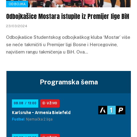
ODBOJKA
Odbojkašice Mostara istupile iz Premijer lige BiH
23/03/2024
Odbojkašice Studentskog odbojkaškog kluba ‘Mostar’ više
se neće takmičiti u Premijer ligi Bosne i Hercegovine,
najvišem rangu takmičenja u BiH. Ova…
Programska šema