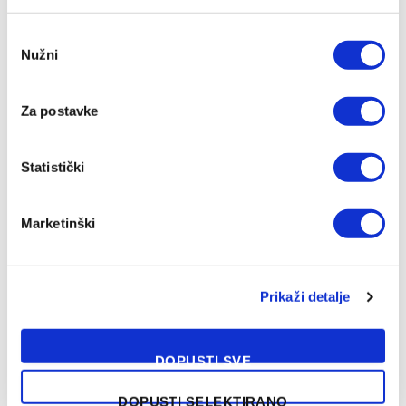
Consent
Nužni
Selection
Za postavke
Statistički
Marketinški
NAŠA PREPORUKA
Prikaži detalje
Kurtinaitis objavio spisak za Tursku i
BiH, Litvanci dočekuju Zmajeve bez NBA
DOPUSTI SVE
zvijezda
08/08/2026
DOPUSTI SELEKTIRANO