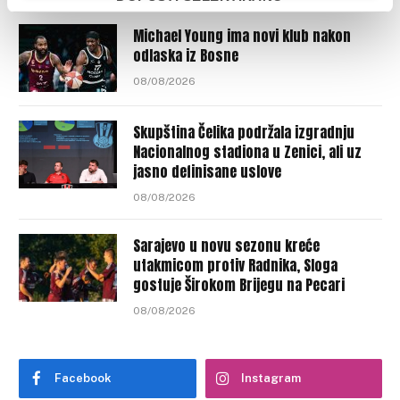
Michael Young ima novi klub nakon
odlaska iz Bosne
08/08/2026
Skupština Čelika podržala izgradnju
Nacionalnog stadiona u Zenici, ali uz
jasno definisane uslove
08/08/2026
Sarajevo u novu sezonu kreće
utakmicom protiv Radnika, Sloga
gostuje Širokom Brijegu na Pecari
08/08/2026
Facebook
Instagram