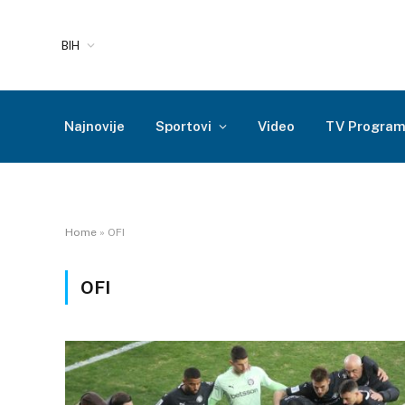
BIH
Najnovije
Sportovi
Video
TV Progra
Home
»
OFI
OFI