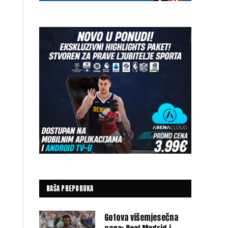
NAŠA PREPORUKA
Gotova višemjesečna