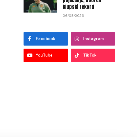
pojačanje, oboren
klupski rekord
06/08/2026
Facebook
Instagram
YouTube
TikTok