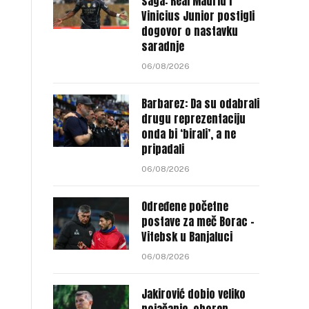
saga: Real Madrid i
Vinicius Junior postigli
dogovor o nastavku
saradnje
06/08/2026
Barbarez: Da su odabrali
drugu reprezentaciju
onda bi ‘birali’, a ne
pripadali
06/08/2026
Određene početne
postave za meč Borac –
Vitebsk u Banjaluci
06/08/2026
Jakirović dobio veliko