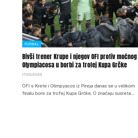
FUDBAL
Bivši trener Krupe i njegov OFI protiv moćnog
Olympiacosa u borbi za trofej Kupa Grčke
17/05/2025
OFI s Krete i Olimpyacos iz Pireja danas se u velikom
finalu bore za trofej Kupa Grčke. O značaju susreta…