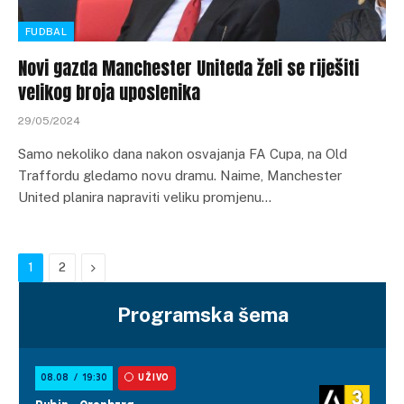
FUDBAL
Novi gazda Manchester Uniteda želi se riješiti
velikog broja uposlenika
29/05/2024
Samo nekoliko dana nakon osvajanja FA Cupa, na Old
Traffordu gledamo novu dramu. Naime, Manchester
United planira napraviti veliku promjenu…
Next
1
2
Programska šema