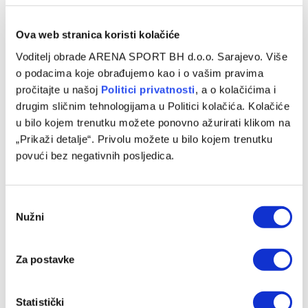
PREMIER LEAGUE
Ova web stranica koristi kolačiće
Talentovani francuski defanzivac na korak od
Voditelj obrade ARENA SPORT BH d.o.o. Sarajevo. Više
prelaska na Old Trafford
o podacima koje obrađujemo kao i o vašim pravima
17/07/2024
pročitajte u našoj
Politici privatnosti
, a o kolačićima i
drugim sličnim tehnologijama u Politici kolačića. Kolačiće
Leny Yoro odradio medicinske preglede nakon što je
u bilo kojem trenutku možete ponovno ažurirati klikom na
Manchester United poslao ponudu od 52 miliona funti koju
„Prikaži detalje“. Privolu možete u bilo kojem trenutku
je prihvatio Lille.…
povući bez negativnih posljedica.
Consent
Nužni
Selection
Za postavke
Statistički