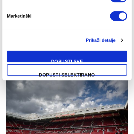
OSTALO
Marketinški
Ruud van Nistelrooy pred povratkom na Old
Trafford
23/06/2024
Prikaži detalje
Ruud van Nistelrooy nije zaboravljen na Old Traffordu, a
kako prenosi Fabricio Romano uskoro bi se mogao
DOPUSTI SVE
priključiti stručnom timu…
DOPUSTI SELEKTIRANO