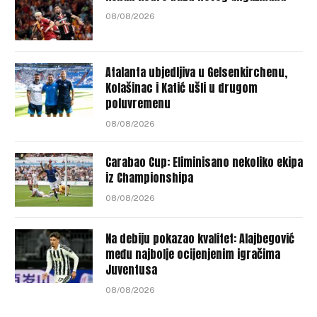
08/08/2026
Atalanta ubjedljiva u Gelsenkirchenu,
Kolašinac i Katić ušli u drugom
poluvremenu
08/08/2026
Carabao Cup: Eliminisano nekoliko ekipa
iz Championshipa
08/08/2026
Na debiju pokazao kvalitet: Alajbegović
među najbolje ocijenjenim igračima
Juventusa
08/08/2026