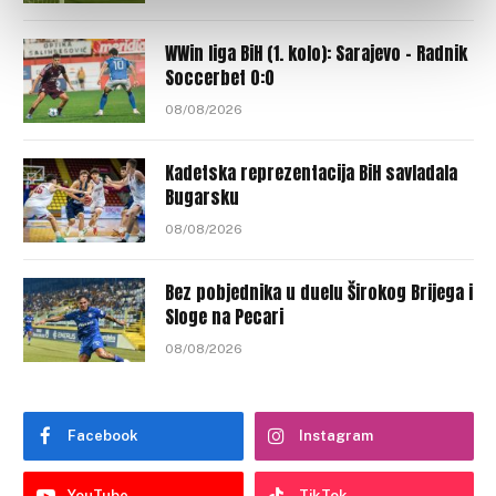
WWin liga BiH (1. kolo): Sarajevo – Radnik
Soccerbet 0:0
08/08/2026
Kadetska reprezentacija BiH savladala
Bugarsku
08/08/2026
Bez pobjednika u duelu Širokog Brijega i
Sloge na Pecari
08/08/2026
Facebook
Instagram
YouTube
TikTok