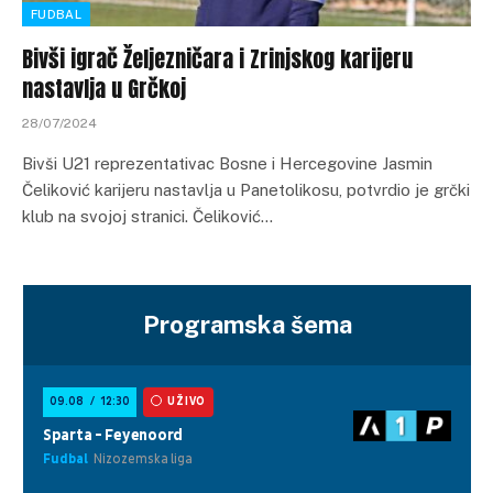
FUDBAL
Bivši igrač Željezničara i Zrinjskog karijeru
nastavlja u Grčkoj
28/07/2024
Bivši U21 reprezentativac Bosne i Hercegovine Jasmin
Čeliković karijeru nastavlja u Panetolikosu, potvrdio je grčki
klub na svojoj stranici. Čeliković…
Programska šema