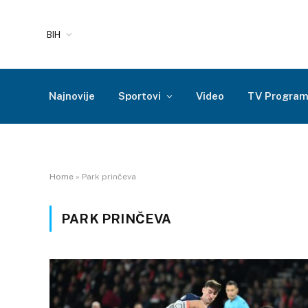
BIH
Najnovije
Sportovi
Video
TV Progra
Home
»
Park prinčeva
PARK PRINČEVA