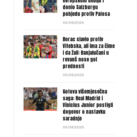
evropskom debiju i
donio Salzburgu
pobjedu protiv Pafosa
06/08/2026
Borac slavio protiv
Vitebska, ali ima za čime
i da žali: Banjalučani u
revanš nose gol
prednosti
06/08/2026
Gotova višemjesečna
saga: Real Madrid i
Vinicius Junior postigli
dogovor o nastavku
saradnje
06/08/2026