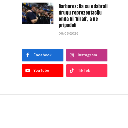
Barbarez: Da su odabrali
drugu reprezentaciju
onda bi ‘birali’, a ne
pripadali
06/08/2026
Facebook
Instagram
YouTube
TikTok