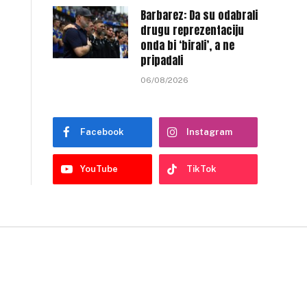
Barbarez: Da su odabrali
drugu reprezentaciju
onda bi ‘birali’, a ne
pripadali
06/08/2026
Facebook
Instagram
YouTube
TikTok