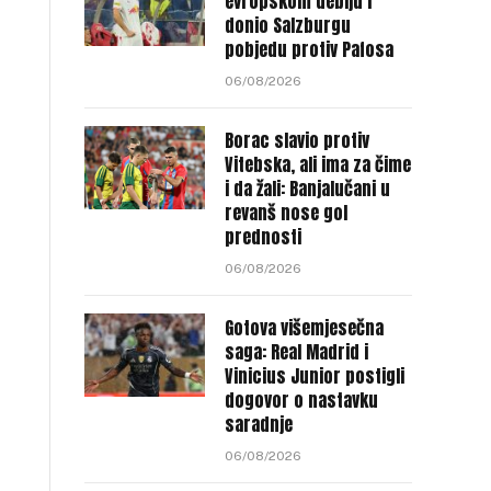
evropskom debiju i
donio Salzburgu
pobjedu protiv Pafosa
06/08/2026
Borac slavio protiv
Vitebska, ali ima za čime
i da žali: Banjalučani u
revanš nose gol
prednosti
06/08/2026
Gotova višemjesečna
saga: Real Madrid i
Vinicius Junior postigli
dogovor o nastavku
saradnje
06/08/2026