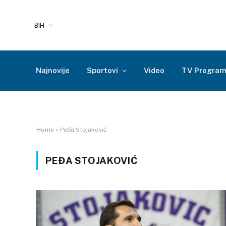
BIH
Najnovije
Sportovi
Video
TV Progra
Home
»
Peđa Stojaković
PEĐA STOJAKOVIĆ