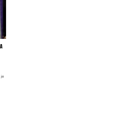
BA
 je