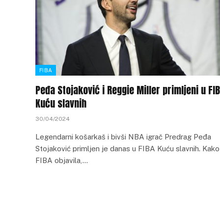
FIBA
Peđa Stojaković i Reggie Miller primljeni u FI
Kuću slavnih
30/04/2024
Legendarni košarkaš i bivši NBA igrač Predrag Peđa
Stojaković primljen je danas u FIBA Kuću slavnih. Kako
FIBA objavila,…