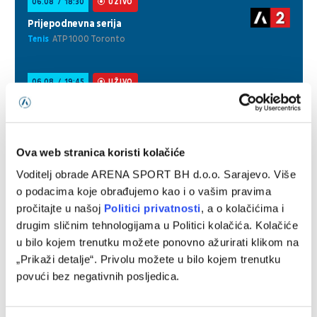
Ova web stranica koristi kolačiće
Voditelj obrade ARENA SPORT BH d.o.o. Sarajevo. Više
o podacima koje obrađujemo kao i o vašim pravima
pročitajte u našoj
Politici privatnosti
, a o kolačićima i
drugim sličnim tehnologijama u Politici kolačića. Kolačiće
u bilo kojem trenutku možete ponovno ažurirati klikom na
„Prikaži detalje“. Privolu možete u bilo kojem trenutku
povući bez negativnih posljedica.