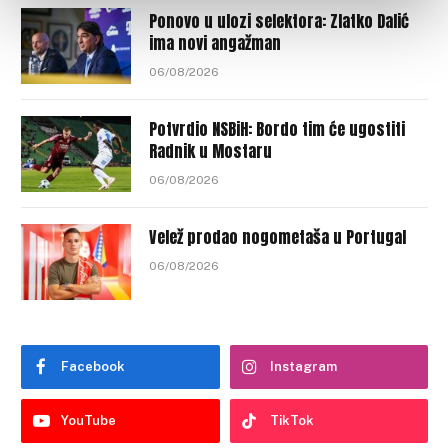
Ponovo u ulozi selektora: Zlatko Dalić
ima novi angažman
06/08/2026
Potvrdio NSBiH: Bordo tim će ugostiti
Radnik u Mostaru
06/08/2026
Velež prodao nogometaša u Portugal
06/08/2026
Facebook
Instagram
YouTube
TikTok