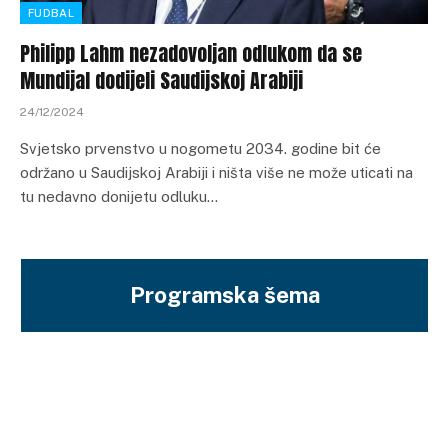
FUDBAL
Philipp Lahm nezadovoljan odlukom da se
Mundijal dodijeli Saudijskoj Arabiji
24/12/2024
Svjetsko prvenstvo u nogometu 2034. godine bit će
održano u Saudijskoj Arabiji i ništa više ne može uticati na
tu nedavno donijetu odluku…
Programska šema