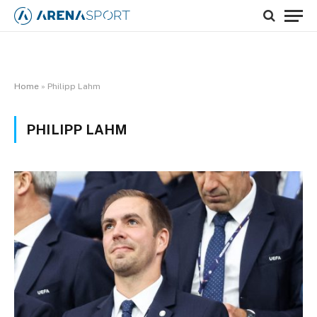
Home
»
Philipp Lahm
PHILIPP LAHM