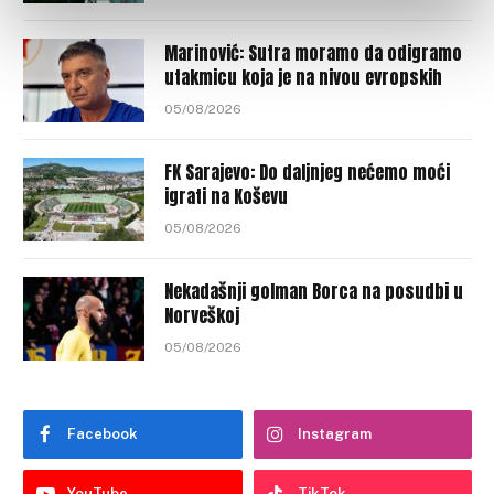
Marinović: Sutra moramo da odigramo
utakmicu koja je na nivou evropskih
05/08/2026
FK Sarajevo: Do daljnjeg nećemo moći
igrati na Koševu
05/08/2026
Nekadašnji golman Borca na posudbi u
Norveškoj
05/08/2026
Facebook
Instagram
YouTube
TikTok