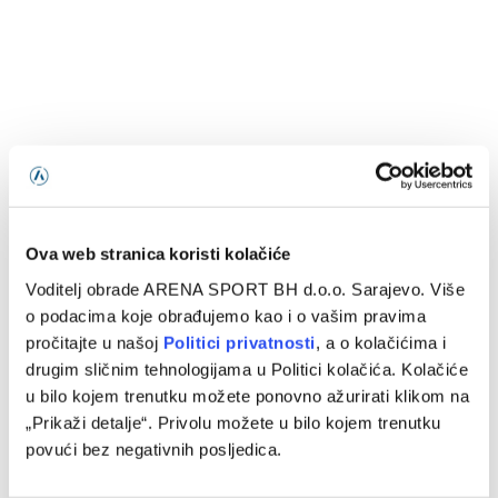
Ova web stranica koristi kolačiće
Voditelj obrade ARENA SPORT BH d.o.o. Sarajevo. Više
o podacima koje obrađujemo kao i o vašim pravima
pročitajte u našoj
Politici privatnosti
, a o kolačićima i
drugim sličnim tehnologijama u Politici kolačića. Kolačiće
u bilo kojem trenutku možete ponovno ažurirati klikom na
„Prikaži detalje“. Privolu možete u bilo kojem trenutku
povući bez negativnih posljedica.