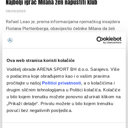
Najbolji igrač Milana želi napustiti klub
08/06/2025
Rafael Leao je, prema informacijama njemačkog insajdera
Floriana Plettenberga, obavijestio čelnike Milana da želi
napustiti klub već ovog ljeta, a…
Ova web stranica koristi kolačiće
Programska šema
Voditelj obrade ARENA SPORT BH d.o.o. Sarajevo. Više
o podacima koje obrađujemo kao i o vašim pravima
pročitajte u našoj
Politici privatnosti
, a o kolačićima i
drugim sličnim tehnologijama u Politici kolačića. Kolačiće
u bilo kojem trenutku možete ponovno ažurirati klikom na
„Prikaži detalje“. Privolu možete u bilo kojem trenutku
povući bez negativnih posljedica.