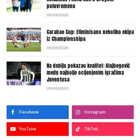
poluvremenu
08/08/2026
Carabao Cup: Eliminisano nekoliko ekipa
iz Championshipa
08/08/2026
Na debiju pokazao kvalitet: Alajbegović
među najbolje ocijenjenim igračima
Juventusa
08/08/2026
Facebook
Instagram
YouTube
TikTok