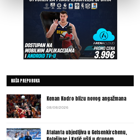
NAŠA PREPORUKA
Kenan Kodro blizu novog angažmana
08/08/2026
Atalanta ubjedljiva u Gelsenkirchenu,
Kolašinac i Katić ušli u drugom