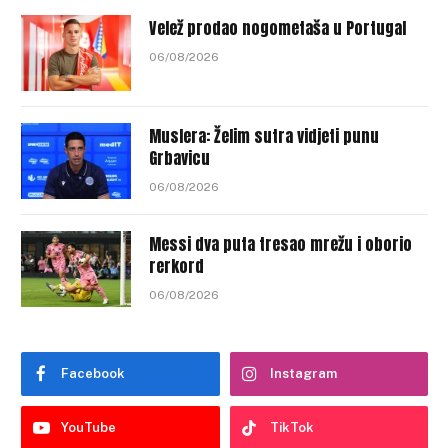
Velež prodao nogometaša u Portugal
06/08/2026
Muslera: Želim sutra vidjeti punu
Grbavicu
06/08/2026
Messi dva puta tresao mrežu i oborio
rerkord
06/08/2026
Facebook
Instagram
YouTube
TikTok