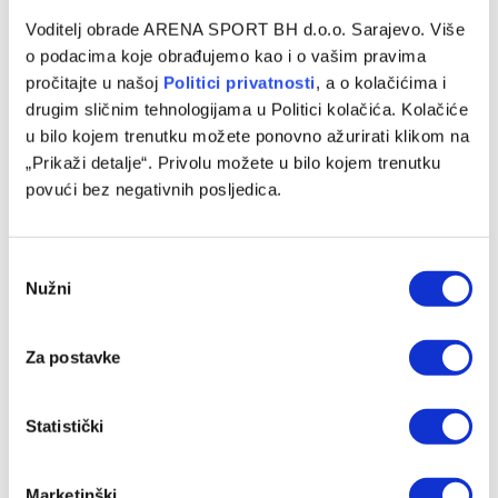
Voditelj obrade ARENA SPORT BH d.o.o. Sarajevo. Više
Rukometaši Bosne osvojili titulu i vratili se u
o podacima koje obrađujemo kao i o vašim pravima
Premijer ligu BiH
pročitajte u našoj
Politici privatnosti
, a o kolačićima i
11/05/2024
drugim sličnim tehnologijama u Politici kolačića. Kolačiće
u bilo kojem trenutku možete ponovno ažurirati klikom na
U dvorani Ramiz Salčin na Mojmilu, atmosfera je bila
„Prikaži detalje“. Privolu možete u bilo kojem trenutku
fantastična u subotu, 11. maja, kada su rukometaši
povući bez negativnih posljedica.
sarajevske Bosne osvojili…
Consent
Nužni
Selection
Programska šema
Za postavke
Statistički
Marketinški