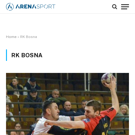
Home
»
RK Bosna
RK BOSNA