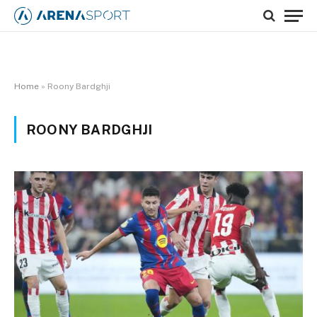
Home
»
Roony Bardghji
ROONY BARDGHJI