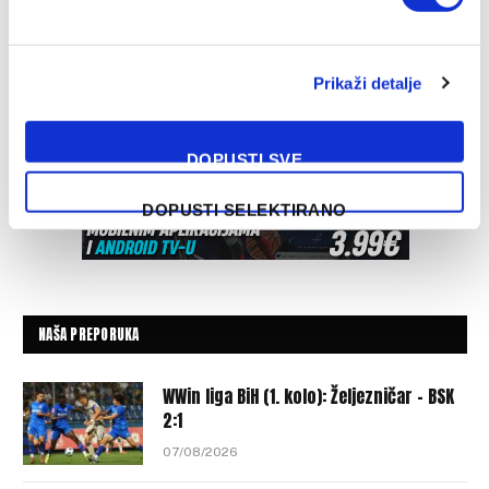
Prikaži detalje
DOPUSTI SVE
DOPUSTI SELEKTIRANO
NAŠA PREPORUKA
WWin liga BiH (1. kolo): Željezničar – BSK
2:1
07/08/2026