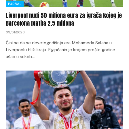
FUDBAL
Liverpool nudi 50 miliona eura za igrača kojeg je
Barcelona platila 2,5 miliona
09/01/2026
Čini se da se devetogodišnja era Mohameda Salaha u
Liverpoolu bliži kraju. Egipćanin je krajem prošle godine
ušao u sukob…