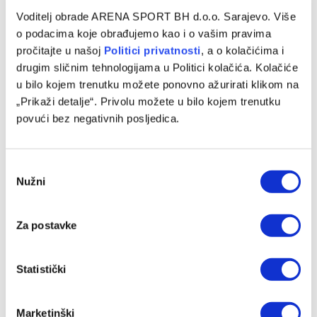
Voditelj obrade ARENA SPORT BH d.o.o. Sarajevo. Više
o podacima koje obrađujemo kao i o vašim pravima
pročitajte u našoj
Politici privatnosti
, a o kolačićima i
drugim sličnim tehnologijama u Politici kolačića. Kolačiće
u bilo kojem trenutku možete ponovno ažurirati klikom na
„Prikaži detalje“. Privolu možete u bilo kojem trenutku
povući bez negativnih posljedica.
Consent
Nužni
Selection
Za postavke
Statistički
Marketinški