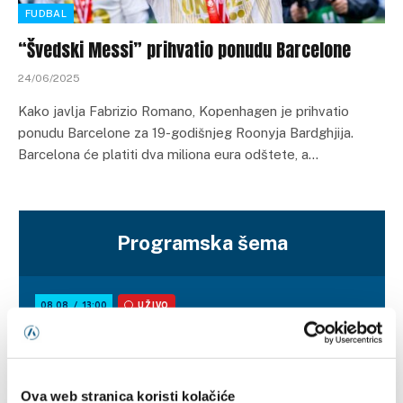
FUDBAL
“Švedski Messi” prihvatio ponudu Barcelone
24/06/2025
Kako javlja Fabrizio Romano, Kopenhagen je prihvatio
ponudu Barcelone za 19-godišnjeg Roonyja Bardghjija.
Barcelona će platiti dva miliona eura odštete, a…
Programska šema
Ova web stranica koristi kolačiće