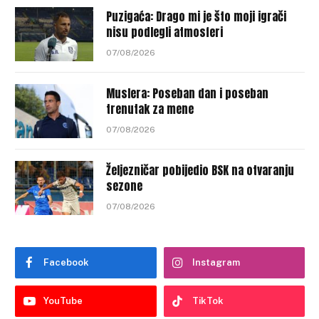
Puzigaća: Drago mi je što moji igrači
nisu podlegli atmosferi
07/08/2026
Muslera: Poseban dan i poseban
trenutak za mene
07/08/2026
Željezničar pobijedio BSK na otvaranju
sezone
07/08/2026
Facebook
Instagram
YouTube
TikTok